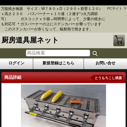
万能焼き物器 １０連（２連ずつ火力調節可）
万能焼き物器 サイズ：W７８０ｘD（２９０＋前菅１２０）
PCサイト
ｘ高さ２３０ バスバーナーｘ１０連（２連ずつ火力調節
可） ガスコックｘ５個→時間帯によって、少量の焼きに
も対応可 ＊ガスバーナーの上にステンカバーが乗っています
このステンカバーが赤くなって、輻射熱で焼きます。
厨房道具屋ネット
ログイン
新規登録はこちら
お問い合せ
商品詳細
とうもろこし焼器