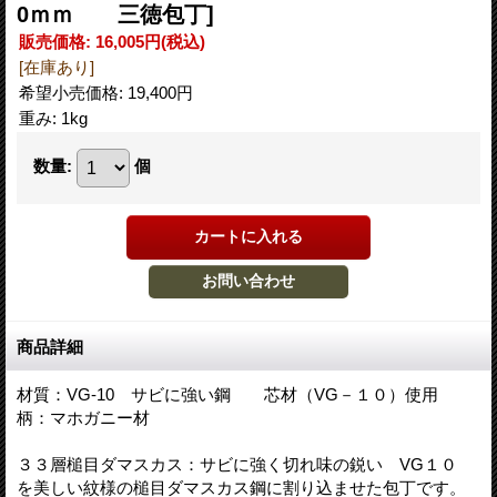
0ｍｍ 三徳包丁]
販売価格
:
16,005円
(税込)
[在庫あり]
希望小売価格
:
19,400円
重み
:
1kg
数量
:
個
商品詳細
材質：VG-10 サビに強い鋼 芯材（VG－１０）使用
柄：マホガニー材
３３層槌目ダマスカス：サビに強く切れ味の鋭い VG１０
を美しい紋様の槌目ダマスカス鋼に割り込ませた包丁です。