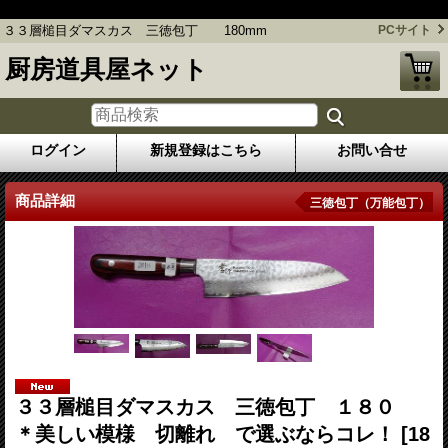
３３層槌目ダマスカス 三徳包丁 180mm
３３層槌目ダマスカス 三徳包丁 180mm
PCサイト
厨房道具屋ネット
ログイン
新規登録はこちら
お問い合せ
商品詳細
三徳包丁（万能包丁）
３３層槌目ダマスカス 三徳包丁 １８０
＊美しい模様 切離れ で選ぶならコレ！
[18