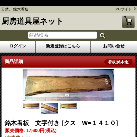
天然、銘木看板
天然、銘木看板
PCサイト
厨房道具屋ネット
ログイン
新規登録はこちら
お問い合せ
商品詳細
看板(銘木他）
銘木看板 文字付き
[クス W=１４１０]
販売価格
:
17,600円
(税込)