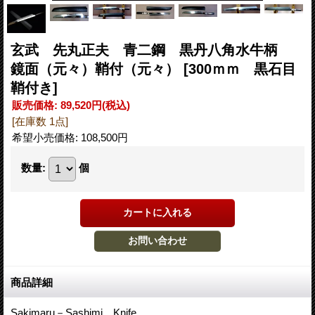
玄武 先丸正夫 青二鋼 黒丹八角水牛柄
鏡面（元々）鞘付（元々）
[300ｍｍ 黒石目
鞘付き]
販売価格
:
89,520円
(税込)
[在庫数 1点]
希望小売価格
:
108,500円
数量
:
個
商品詳細
Sakimaru－Sashimi Knife