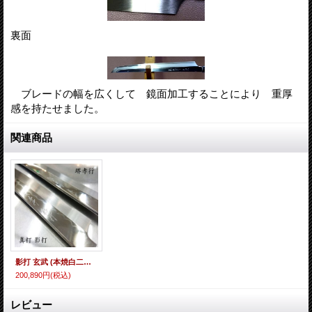
裏面
ブレードの幅を広くして 鏡面加工することにより 重厚
感を持たせました。
関連商品
影打 玄武 (本焼白二鋼) 先丸正夫 300mm 波浮かし 波紋がたまらない 入荷しました 鏡面（元々）鞘付（元々）
200,890円
(税込)
レビュー