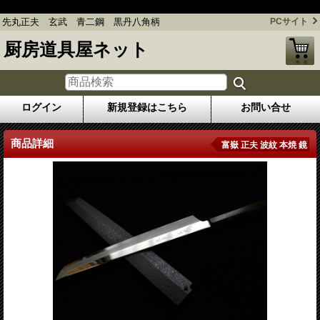
先丸正夫 玄武 青二鋼 黒丹八角柄
先丸正夫 玄武 青二鋼 黒丹八角柄
PCサイト
厨房道具屋ネット
ログイン
新規登録はこちら
お問い合せ
商品詳細
富嶽 正夫 波紋 本焼 鏡