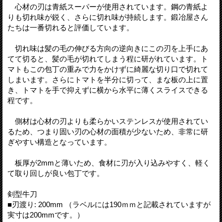
心材の刃は青紙スーパーが使用されています。鋼の青紙よ
りも切れ味が鋭く、さらに切れ味が持続します。鍛冶屋さん
たちは一番切れると評価しています。
切れ味は髪の毛の伸びる方向の逆向きにこの刃を上手にあ
てて切ると、髪の毛が切れてしまう程に研がれています。ト
マトもこの包丁の重みで力をかけずに綺麗な切り口で切れて
しまいます。さらにトマトを半分に切って、まな板の上に置
き、トマトを手で抑えずに横から水平に薄くスライスできる
程です。
側材は心材の刃よりも柔らかいステンレスが使用されてい
るため、つまり固い刃の心材の面積が少ないため、非常に研
ぎやすい構造となっています。
板厚が2mmと薄いため、食材に刃が入り込みやすく、軽く
て取り回しが良い包丁です。
剣型牛刀
■刃渡り: 200mm （ラベルには190ｍｍと記載されていますが
実寸は200mmです。）