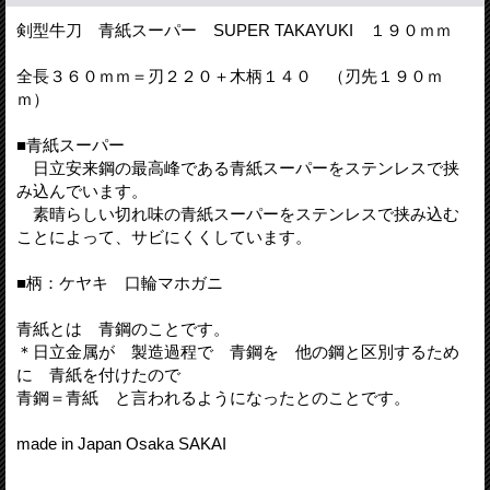
剣型牛刀 青紙スーパー SUPER TAKAYUKI １９０ｍｍ
全長３６０ｍｍ＝刃２２０＋木柄１４０ （刃先１９０ｍ
ｍ）
■青紙スーパー
日立安来鋼の最高峰である青紙スーパーをステンレスで挟
み込んでいます。
素晴らしい切れ味の青紙スーパーをステンレスで挟み込む
ことによって、サビにくくしています。
■柄：ケヤキ 口輪マホガニ
青紙とは 青鋼のことです。
＊日立金属が 製造過程で 青鋼を 他の鋼と区別するため
に 青紙を付けたので
青鋼＝青紙 と言われるようになったとのことです。
made in Japan Osaka SAKAI