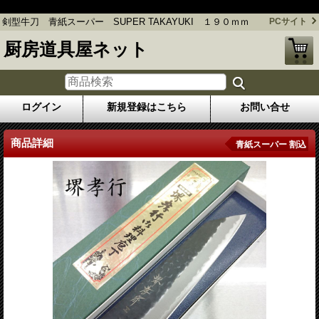
剣型牛刀 青紙スーパー SUPER TAKAYUKI １９０ｍｍ
剣型牛刀 青紙スーパー SUPER TAKAYUKI １９０ｍｍ
PCサイト
厨房道具屋ネット
ログイン
新規登録はこちら
お問い合せ
商品詳細
青紙スーパー 割込