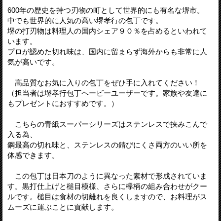
600年の歴史を持つ刃物の町として世界的にも有名な堺市。
中でも世界的に人気の高い堺孝行の包丁です。
堺の打刃物は料理人の国内シェア９０％を占めるといわれて
います。
プロが認めた切れ味は、国内に留まらず海外からも非常に人
気が高いです。
高品質なお気に入りの包丁をぜひ手に入れてください！
（担当者は堺孝行包丁ヘービーユーザーです。家族や友達に
もプレゼントにおすすめです。）
こちらの青紙スーパーシリーズはステンレスで挟みこんで
入る為、
鋼最高の切れ味と、ステンレスの錆びにくさ両方のいい所を
体感できます。
この包丁は日本刀のように異なった素材で形成されていま
す。黒打仕上げと槌目模様、さらに欅柄の組み合わせがクー
ルです。槌目は食材の切離れを良くしますので、お料理がス
ムーズに運ぶことに貢献します。