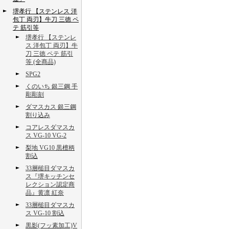
堺孝行 【ステンレス 洋
包丁 両刃】牛刀 三徳 ペ
テ 筋引等
堺孝行 【ステンレ
ス 洋包丁 両刃】牛
刀 三徳 ペテ 筋引
等 (全商品)
SPG2
くのいち 銀三鋼 手
彫彫刻
ダマスカス 銀三鋼
割り込み
コアレスダマスカ
ス VG-10 VG-2
梨地 VG10 黒檀柄
割込
33層槌目ダマスカ
ス『堺キッチンセ
レクション認定商
品』黄凛 紅奈
33層槌目ダマスカ
ス VG-10 割込
黒影(フッ素加工)V