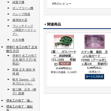
綿菓子機
0
件のレビュー
ポップコーン機
クレープ焼器
爆弾焼き器
関連商品
フレンチドッグ
（韓国チーズドッ
グ）
かき氷機
堺孝行 名工の包丁 正夫
柳刃 片刃
2重・ ガスバーナ
ステン製 風防 天
堺孝行 名工の包丁
ー 鉄鋳物製
ぷら油ガード
正夫 柳刃 片刃 (全
[TS-210H 即納
[W860（アール付）
商品)
ｘ高320 即納可]
可]
6,500円
(税込)
15,050円
(税込)
富嶽 正夫 波紋 本
[在庫あり]
希望小売価格
:
21,500円
焼 鏡
斬月 Zangetu （日
本刀のような）
銀三鋼 正夫（柳
刃）鏡磨
堺名工の包丁「焔」
堺名工の包丁「焔紅
蓮」