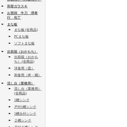
和骨ガラスキ
お買得 牛刀 堺孝
行 包丁
まな板
まな板 (全商品)
PCまな板
ソフトまな板
出前箱（おかもち）
出前箱（おかも
ち） (全商品)
洋食用（皿）
和食用（丼・桶）
流し台（業務用）
流し台（業務用）
(全商品)
1槽シンク
戸付1槽シンク
1槽台付シンク
２槽シンク