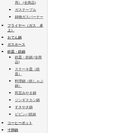
用） (全商品)
ガステーブル
鋳物ガスバーナー
フライヤー（ガス 卓
上）
おでん鍋
ガスホース
鉄皿・鉄鍋
鉄皿・鉄鍋 (全商
品)
ステーキ皿（鉄
皿）
料理鍋（鉄しゃぶ
鍋）
民芸みやま鍋
ジンギスカン鍋
すきやき鍋
ビビンバ鉄鉢
コーヒーポット
寸胴鍋