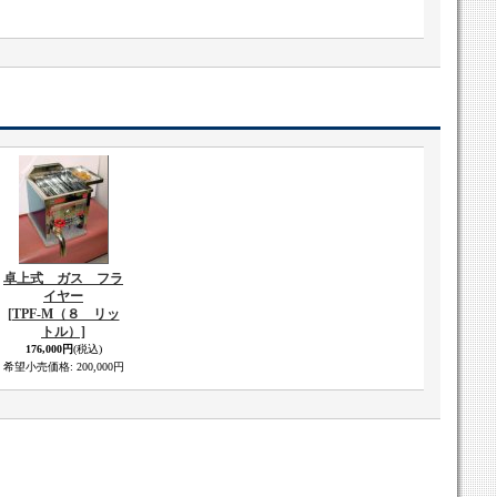
卓上式 ガス フラ
イヤー
[TPF-M（８ リッ
トル）]
176,000円
(税込)
希望小売価格
:
200,000円