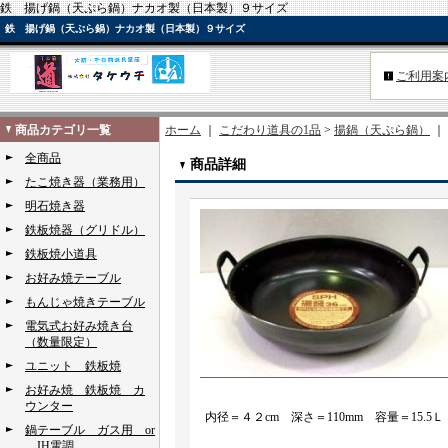
鉄 揚げ鍋（天ぷら鍋）ナカオ製（日本製）９サイズ
鉄 揚げ鍋（天ぷら鍋）ナカオ製（日本製）９サイズ
ご利用案
商品カテゴリ一覧
ホーム
｜
こだわり道具の1品
>
揚鍋（天ぷら鍋）
｜
全商品
商品詳細
たこ焼き器（業務用）
明石焼き器
鉄板焼器（グリドル）
鉄板焼小道具
お好み焼テーブル
もんじゃ焼きテーブル
電気式お好み焼き台
（数量限定）
ユニット 鉄板焼
お好み焼 鉄板焼 カ
ウンター
内径＝４２cm 深さ＝110mm 容量＝15.5Ｌ
鍋テーブル ガス用 or
IH電調