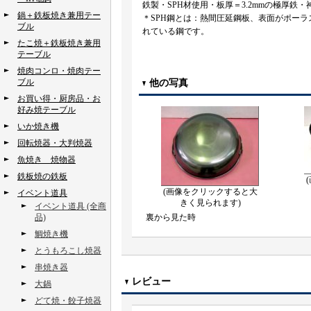
鉄製・SPH材使用・板厚＝3.2mmの極厚
鍋＋鉄板焼き兼用テー
＊SPH鋼とは：熱間圧延鋼板、表面がポー
ブル
れている鋼です。
たこ焼＋鉄板焼き兼用
テーブル
焼肉コンロ・焼肉テー
ブル
他の写真
お買い得・厨房品・お
好み焼テーブル
いか焼き機
回転焼器・大判焼器
魚焼き 焼物器
鉄板焼の鉄板
(画像をクリックすると大
イベント道具
きく見られます)
イベント道具 (全商
品)
裏から見た時
鯛焼き機
とうもろこし焼器
串焼き器
レビュー
大鍋
どて焼・餃子焼器