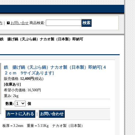
内
｜
お問い合せ
商品検索
:
鉄 揚げ鍋（天ぷら鍋）ナカオ製（日本製）即納可
鉄 揚げ鍋（天ぷら鍋）ナカオ製（日本製）即納可
[
４
２ｃｍ 9サイズあります
]
販売価格
:
12,400円
(税込)
[在庫あり]
希望小売価格
:
16,500円
重み
:
2kg
数量
:
個
｜
 板厚＝3.2mm 重量＝5.11Kg ナカオ製（日本製）