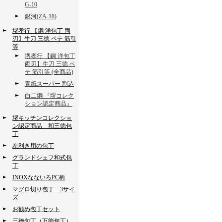
G-10
銀河(ZA-18)
堺孝行 【鋼 洋包丁 両
刃】牛刀 三徳 ペテ 筋引
等
堺孝行 【鋼 洋包丁
両刃】牛刀 三徳 ペ
テ 筋引等 (全商品)
青紙スーパー 割込
白二鋼 『堺コレク
ション認定商品』
堺キッチンコレクショ
ン認定商品 和三徳包
丁
左利き用の包丁
グランドシェフ和式包
丁
INOXなないろPC柄
マグロ切り包丁 3サイ
ズ
お勧め包丁セット
三徳包丁（万能包丁）