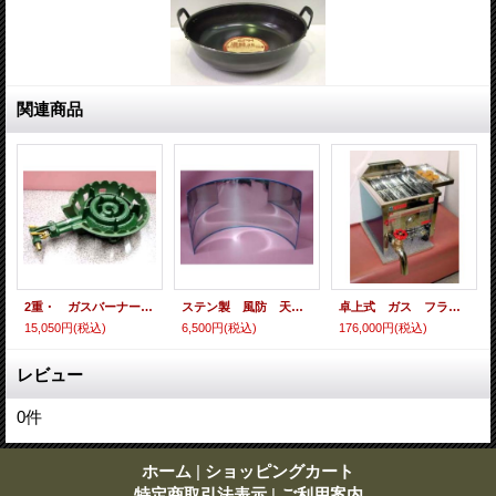
関連商品
2重・ ガスバーナー 鉄鋳物製
ステン製 風防 天ぷら油ガード
卓上式 ガス フライヤー
15,050円
(税込)
6,500円
(税込)
176,000円
(税込)
レビュー
0
件
ホーム
|
ショッピングカート
特定商取引法表示
|
ご利用案内