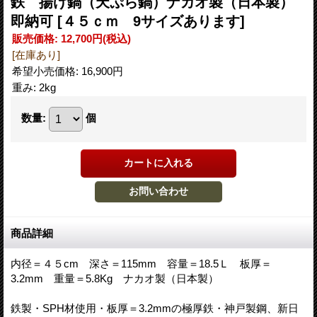
鉄 揚げ鍋（天ぷら鍋）ナカオ製（日本製）
即納可
[４５ｃｍ 9サイズあります]
販売価格
:
12,700円
(税込)
[在庫あり]
希望小売価格
:
16,900円
重み
:
2kg
数量
:
個
商品詳細
内径＝４５cm 深さ＝115mm 容量＝18.5Ｌ 板厚＝
3.2mm 重量＝5.8Kg ナカオ製（日本製）
鉄製・SPH材使用・板厚＝3.2mmの極厚鉄・神戸製鋼、新日