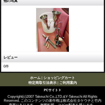
他の写真
レビュー
0
件
ホーム
|
ショッピングカート
特定商取引法表示
|
ご利用案内
PCサイト
Copyright(c)2007 Takeuchi Co.,LTD.&Y-Takeuchi All Rights
Reserved. このコンテンツの著作権は株式会社タケウチと竹内
康展にあります。 無断転載、コピー配布を禁じます。