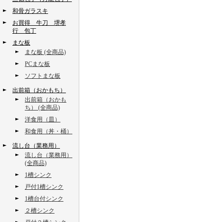
和骨ガラスキ
お買得 牛刀 堺孝
行 包丁
まな板
まな板 (全商品)
PCまな板
ソフトまな板
出前箱（おかもち）
出前箱（おかも
ち） (全商品)
洋食用（皿）
和食用（丼・桶）
流し台（業務用）
流し台（業務用）
(全商品)
1槽シンク
戸付1槽シンク
1槽台付シンク
２槽シンク