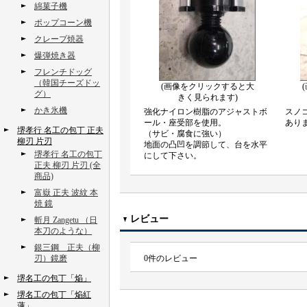
綿菓子機
ポップコーン機
クレープ焼器
爆弾焼き器
フレンチドッグ
（韓国チーズドッ
(画像をクリックすると大
グ）
きく見られます)
かき氷機
強化ナイロン樹脂のアジャストボ
スノ
ール・座受部を使用。
あり
堺孝行 名工の包丁 正夫
（サビ・腐食に強い）
柳刃 片刃
地面の凸凹を調節して、台を水平
堺孝行 名工の包丁
にして下さい。
正夫 柳刃 片刃 (全
商品)
富嶽 正夫 波紋 本
焼 鏡
レビュー
斬月 Zangetu （日
本刀のような）
銀三鋼 正夫（柳
刃）鏡磨
0
件のレビュー
堺名工の包丁「焔」
堺名工の包丁「焔紅
蓮」