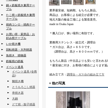
鍋＋鉄板焼き兼用テー
ブル
業界最安値。短納期。もちろん新品。
たこ焼＋鉄板焼き兼用
商品は、お客様による組立が必要です。
テーブル
地元大阪の板金工場による製造直売。
made in Osaka Japan
焼肉コンロ・焼肉テー
ブル
＊搬入口が、狭い場所に有効です。
お買い得・厨房品・お
好み焼テーブル
業務用ステンレス・組立式・調理台
いか焼き機
＊ガス台は、高さ＝６５０です。
回転焼器・大判焼器
（調理台は、高さ＝８００ｍｍです。）
魚焼き 焼物器
もちろん新品（中古品よりも安いと言われる
鉄板焼の鉄板
＊最安値に付き、お客様の都合によります返
イベント道具
イベント道具 (全商
組み立て方：
調理台・ガス台の組み立て方
品)
鯛焼き機
他の写真
とうもろこし焼器
串焼き器
大鍋
どて焼・餃子焼器