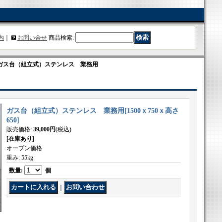
内
｜
お問い合せ
商品検索
:
ガス台（組立式）ステンレス 業務用
ガス台（組立式）ステンレス 業務用
[
1500ｘ750ｘ高さ
650
]
販売価格
:
39,000円
(税込)
[在庫あり]
オープン価格
重み
:
55kg
数量
:
個
｜