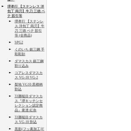
堺孝行 【ステンレス 洋
包丁 両刃】牛刀 三徳 ペ
テ 筋引等
堺孝行 【ステンレ
ス 洋包丁 両刃】牛
刀 三徳 ペテ 筋引
等 (全商品)
SPG2
くのいち 銀三鋼 手
彫彫刻
ダマスカス 銀三鋼
割り込み
コアレスダマスカ
ス VG-10 VG-2
梨地 VG10 黒檀柄
割込
33層槌目ダマスカ
ス『堺キッチンセ
レクション認定商
品』黄凛 紅奈
33層槌目ダマスカ
ス VG-10 割込
黒影(フッ素加工)V