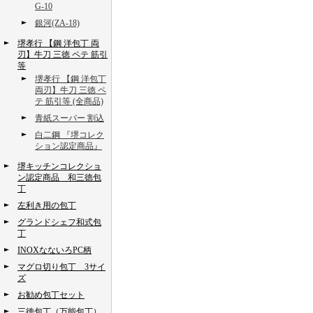
G-10
銀河(ZA-18)
堺孝行 【鋼 洋包丁 両
刃】牛刀 三徳 ペテ 筋引
等
堺孝行 【鋼 洋包丁
両刃】牛刀 三徳 ペ
テ 筋引等 (全商品)
青紙スーパー 割込
白二鋼 『堺コレク
ション認定商品』
堺キッチンコレクショ
ン認定商品 和三徳包
丁
左利き用の包丁
グランドシェフ和式包
丁
INOXなないろPC柄
マグロ切り包丁 3サイ
ズ
お勧め包丁セット
三徳包丁（万能包丁）