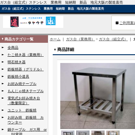
ガス台（組立式）ステンレス 業務用 短納期 新品 地元大阪の製造直売
ガス台（組立式）ステンレス 業務用 短納期 新品 地元大阪の製造直売
ご利用案
商品カテゴリ一覧
ホーム
｜
ガス台（業務用）
>
ガス台（組立式）
｜
全商品
商品詳細
たこ焼き器（業務用）
明石焼き器
鉄板焼器（グリドル）
鉄板焼小道具
お好み焼テーブル
もんじゃ焼きテーブル
電気式お好み焼き台
（数量限定）
ユニット 鉄板焼
お好み焼 鉄板焼 カ
ウンター
鍋テーブル ガス用 or
IH電調