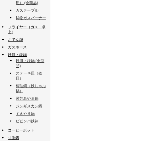
用） (全商品)
ガステーブル
鋳物ガスバーナー
フライヤー（ガス 卓
上）
おでん鍋
ガスホース
鉄皿・鉄鍋
鉄皿・鉄鍋 (全商
品)
ステーキ皿（鉄
皿）
料理鍋（鉄しゃぶ
鍋）
民芸みやま鍋
ジンギスカン鍋
すきやき鍋
ビビンバ鉄鉢
コーヒーポット
寸胴鍋