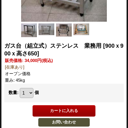
ガス台（組立式）ステンレス 業務用
[900ｘ9
00ｘ高さ650]
販売価格
:
34,000円
(税込)
[在庫あり]
オープン価格
重み
:
45kg
数量
:
個