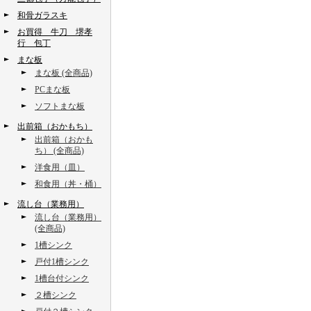
和骨ガラスキ
お買得 牛刀 堺孝
行 包丁
まな板
まな板 (全商品)
PCまな板
ソフトまな板
出前箱（おかもち）
出前箱（おかも
ち） (全商品)
洋食用（皿）
和食用（丼・桶）
流し台（業務用）
流し台（業務用）
(全商品)
1槽シンク
戸付1槽シンク
1槽台付シンク
２槽シンク