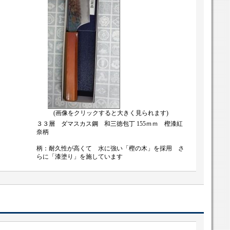
(画像をクリックすると大きく見られます)
３３層 ダマスカス鋼 和三徳包丁 155ｍｍ 樫漆紅
奈柄
柄：耐久性が高くて 水に強い「樫の木」を採用 さ
らに「漆塗り」を施しています