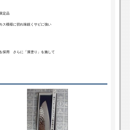
限定品
カス模様に切れ味鋭くサビに強い
を採用 さらに「漆塗り」を施して