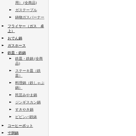
用） (全商品)
ガステーブル
鋳物ガスバーナー
フライヤー（ガス 卓
上）
おでん鍋
ガスホース
鉄皿・鉄鍋
鉄皿・鉄鍋 (全商
品)
ステーキ皿（鉄
皿）
料理鍋（鉄しゃぶ
鍋）
民芸みやま鍋
ジンギスカン鍋
すきやき鍋
ビビンバ鉄鉢
コーヒーポット
寸胴鍋