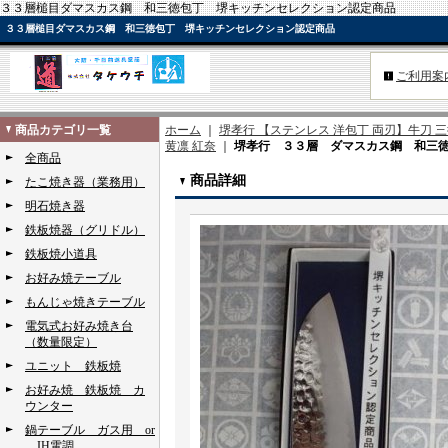
３３層槌目ダマスカス鋼 和三徳包丁 堺キッチンセレクション認定商品
３３層槌目ダマスカス鋼 和三徳包丁 堺キッチンセレクション認定商品
ご利用案
商品カテゴリ一覧
ホーム
｜
堺孝行 【ステンレス 洋包丁 両刃】牛刀 三
黄凛 紅奈
｜
堺孝行 ３３層 ダマスカス鋼 和三徳
全商品
商品詳細
たこ焼き器（業務用）
明石焼き器
鉄板焼器（グリドル）
鉄板焼小道具
お好み焼テーブル
もんじゃ焼きテーブル
電気式お好み焼き台
（数量限定）
ユニット 鉄板焼
お好み焼 鉄板焼 カ
ウンター
鍋テーブル ガス用 or
IH電調