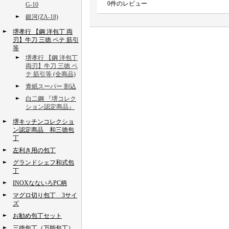
0
件のレビュー
G-10
銀河(ZA-18)
堺孝行 【鋼 洋包丁 両
刃】牛刀 三徳 ペテ 筋引
等
堺孝行 【鋼 洋包丁
両刃】牛刀 三徳 ペ
テ 筋引等 (全商品)
青紙スーパー 割込
白二鋼 『堺コレク
ション認定商品』
堺キッチンコレクショ
ン認定商品 和三徳包
丁
左利き用の包丁
グランドシェフ和式包
丁
INOXなないろPC柄
マグロ切り包丁 3サイ
ズ
お勧め包丁セット
三徳包丁（万能包丁）