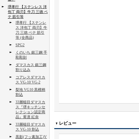
堺孝行 【ステンレス 洋
包丁 両刃】牛刀 三徳 ペ
テ 筋引等
堺孝行 【ステンレ
ス 洋包丁 両刃】牛
刀 三徳 ペテ 筋引
等 (全商品)
SPG2
くのいち 銀三鋼 手
彫彫刻
ダマスカス 銀三鋼
割り込み
コアレスダマスカ
ス VG-10 VG-2
梨地 VG10 黒檀柄
割込
33層槌目ダマスカ
ス『堺キッチンセ
レクション認定商
品』黄凛 紅奈
レビュー
33層槌目ダマスカ
ス VG-10 割込
黒影(フッ素加工)V