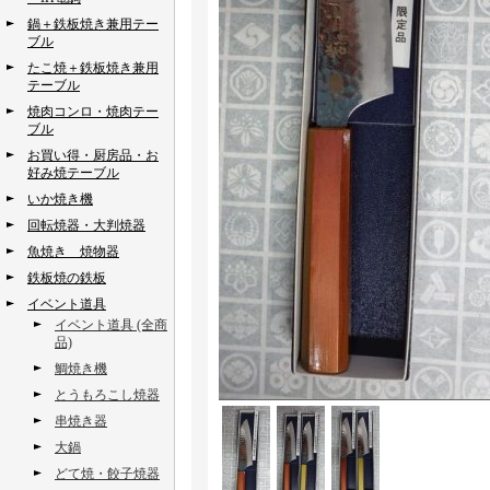
鍋＋鉄板焼き兼用テー
ブル
たこ焼＋鉄板焼き兼用
テーブル
焼肉コンロ・焼肉テー
ブル
お買い得・厨房品・お
好み焼テーブル
いか焼き機
回転焼器・大判焼器
魚焼き 焼物器
鉄板焼の鉄板
イベント道具
イベント道具 (全商
品)
鯛焼き機
とうもろこし焼器
串焼き器
大鍋
どて焼・餃子焼器