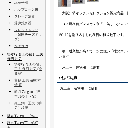
綿菓子機
ポップコーン機
（大阪）堺キッチンセレクション認定商品 
クレープ焼器
爆弾焼き器
３３層槌目ダマスカス和式：美しいダマス
フレンチドッグ
（韓国チーズドッ
VG-10を割り込ました槌目の和式包丁です。
グ）
かき氷機
柄：耐久性が高くて 水に強い「樫の木」
堺孝行 名工の包丁 正夫
います
柳刃 片刃
堺孝行 名工の包丁
お土産、進物用 に是非
正夫 柳刃 片刃 (全
商品)
他の写真
富嶽 正夫 波紋 本
焼 鏡
お土産、進物用 に是非
斬月 Zangetu （日
本刀のような）
銀三鋼 正夫（柳
刃）鏡磨
堺名工の包丁「焔」
堺名工の包丁「焔紅
蓮」