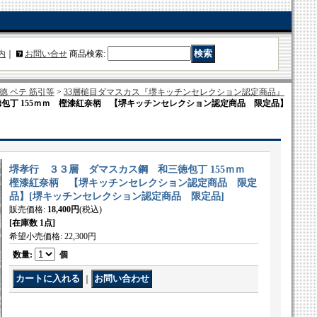
内
｜
お問い合せ
商品検索
:
徳 ペテ 筋引等
>
33層槌目ダマスカス『堺キッチンセレクション認定商品』
包丁 155ｍｍ 樫漆紅奈柄 【堺キッチンセレクション認定商品 限定品】
堺孝行 ３３層 ダマスカス鋼 和三徳包丁 155ｍｍ
樫漆紅奈柄 【堺キッチンセレクション認定商品 限定
品】
[
堺キッチンセレクション認定商品 限定品
]
販売価格
:
18,400円
(税込)
[在庫数 1点]
希望小売価格
:
22,300円
数量
:
個
｜