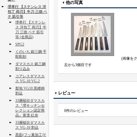
他の写真
堺孝行 【ステンレス 洋
包丁 両刃】牛刀 三徳 ペ
テ 筋引等
堺孝行 【ステンレ
ス 洋包丁 両刃】牛
刀 三徳 ペテ 筋引
等 (全商品)
SPG2
くのいち 銀三鋼 手
彫彫刻
(画像を
ダマスカス 銀三鋼
左から3個目です
割り込み
コアレスダマスカ
ス VG-10 VG-2
梨地 VG10 黒檀柄
レビュー
割込
33層槌目ダマスカ
ス『堺キッチンセ
レクション認定商
0
件のレビュー
品』黄凛 紅奈
33層槌目ダマスカ
ス VG-10 割込
黒影(フッ素加工)V