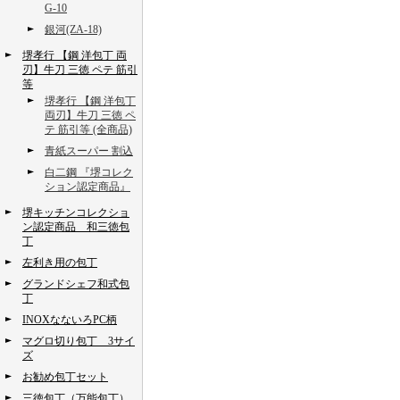
G-10
銀河(ZA-18)
堺孝行 【鋼 洋包丁 両
刃】牛刀 三徳 ペテ 筋引
等
堺孝行 【鋼 洋包丁
両刃】牛刀 三徳 ペ
テ 筋引等 (全商品)
青紙スーパー 割込
白二鋼 『堺コレク
ション認定商品』
堺キッチンコレクショ
ン認定商品 和三徳包
丁
左利き用の包丁
グランドシェフ和式包
丁
INOXなないろPC柄
マグロ切り包丁 3サイ
ズ
お勧め包丁セット
三徳包丁（万能包丁）