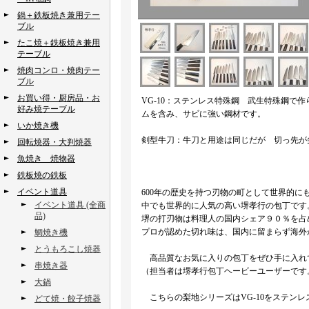
鍋＋鉄板焼き兼用テー
ブル
たこ焼＋鉄板焼き兼用
テーブル
焼肉コンロ・焼肉テー
ブル
お買い得・厨房品・お
VG-10：ステンレス特殊鋼 武生特殊鋼で
好み焼テーブル
ムを含み、サビに強い鋼材です。
いか焼き機
剣型牛刀：牛刀と用途は同じだが 切っ先が
回転焼器・大判焼器
魚焼き 焼物器
鉄板焼の鉄板
イベント道具
600年の歴史を持つ刃物の町として世界的に
イベント道具 (全商
中でも世界的に人気の高い堺孝行の包丁です
品)
堺の打刃物は料理人の国内シェア９０％を占
プロが認めた切れ味は、国内に留まらず海外
鯛焼き機
とうもろこし焼器
高品質なお気に入りの包丁をぜひ手に入
串焼き器
（担当者は堺孝行包丁ヘービーユーザーです
大鍋
こちらの梨地シリーズはVG-10をステンレ
どて焼・餃子焼器