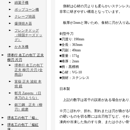
綿菓子機
側材は心材の刃よりも柔らかいステンレス
ポップコーン機
非常に研ぎやすい構造となっています。
クレープ焼器
板厚が2mmと薄いため、食材に刃が入り込
爆弾焼き器
フレンチドッグ
剣型牛刀
（韓国チーズドッ
■刃渡り: 190mm
グ）
■全長：363mm
かき氷機
■刃副：49mm
堺孝行 名工の包丁 正夫
■重量：171g
柳刃 片刃
■峰厚：2mm
堺孝行 名工の包丁
■柄：黒檀柄
正夫 柳刃 片刃 (全
■心材：VG-10
商品)
■側材：ステンレス
富嶽 正夫 波紋 本
焼 鏡
日本製
斬月 Zangetu （日
本刀のような）
上記の数字は若干の誤差がある場合があり
銀三鋼 正夫（柳
刃）鏡磨
※刃こぼれや、折れ、割れまたは刃が曲がる
の硬いものを切る際には出刃包丁など、それ
堺名工の包丁「焔」
凍肉や冷凍した魚のすり身、または小さい骨
堺名工の包丁「焔紅
蓮」