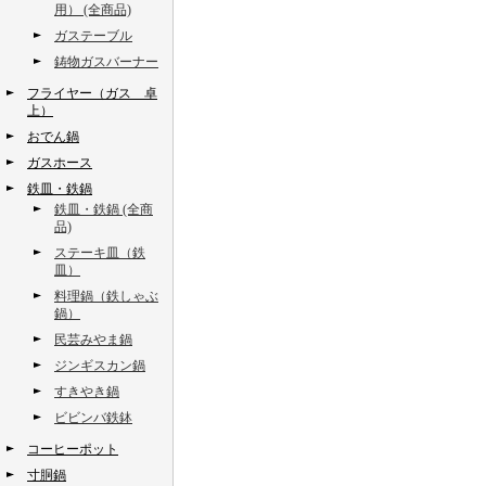
用） (全商品)
ガステーブル
鋳物ガスバーナー
フライヤー（ガス 卓
上）
おでん鍋
ガスホース
鉄皿・鉄鍋
鉄皿・鉄鍋 (全商
品)
ステーキ皿（鉄
皿）
料理鍋（鉄しゃぶ
鍋）
民芸みやま鍋
ジンギスカン鍋
すきやき鍋
ビビンバ鉄鉢
コーヒーポット
寸胴鍋