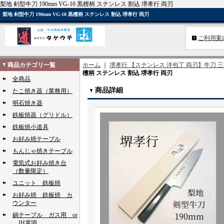
梨地 剣型牛刀 190mm VG-10 黒檀柄 ステンレス 割込 堺孝行 両刃
梨地 剣型牛刀 190mm VG-10 黒檀柄 ステンレス 割込 堺孝行 両刃
ご利用案
商品カテゴリ一覧
ホーム
｜
堺孝行 【ステンレス 洋包丁 両刃】牛刀 三
檀柄 ステンレス 割込 堺孝行 両刃
全商品
商品詳細
たこ焼き器（業務用）
明石焼き器
鉄板焼器（グリドル）
鉄板焼小道具
お好み焼テーブル
もんじゃ焼きテーブル
電気式お好み焼き台
（数量限定）
ユニット 鉄板焼
お好み焼 鉄板焼 カ
ウンター
鍋テーブル ガス用 or
IH電調