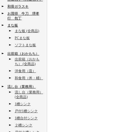
和骨ガラスキ
お買得 牛刀 堺孝
行 包丁
まな板
まな板 (全商品)
PCまな板
ソフトまな板
出前箱（おかもち）
出前箱（おかも
ち） (全商品)
洋食用（皿）
和食用（丼・桶）
流し台（業務用）
流し台（業務用）
(全商品)
1槽シンク
戸付1槽シンク
1槽台付シンク
２槽シンク