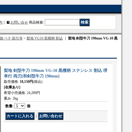
内
｜
お問い合せ
商品検索
:
徳 ペテ 筋引等
>
梨地 VG10 黒檀柄 割込
｜
梨地 剣型牛刀 190mm VG-10 黒
梨地 剣型牛刀 190mm VG-10 黒檀柄 ステンレス 割込 堺
孝行 両刃
[
和剣型牛刀 190mm
]
販売価格
:
18,150円
(税込)
[在庫あり]
希望小売価格
:
24,200円
重み
:
2kg
数量
:
個
｜