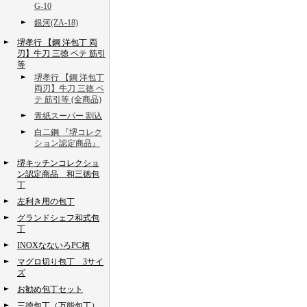
G-10
銀河(ZA-18)
堺孝行 【鋼 洋包丁 両
刃】牛刀 三徳 ペテ 筋引
等
堺孝行 【鋼 洋包丁
両刃】牛刀 三徳 ペ
テ 筋引等 (全商品)
青紙スーパー 割込
白二鋼 『堺コレク
ション認定商品』
堺キッチンコレクショ
ン認定商品 和三徳包
丁
左利き用の包丁
グランドシェフ和式包
丁
INOXなないろPC柄
マグロ切り包丁 3サイ
ズ
お勧め包丁セット
三徳包丁（万能包丁）