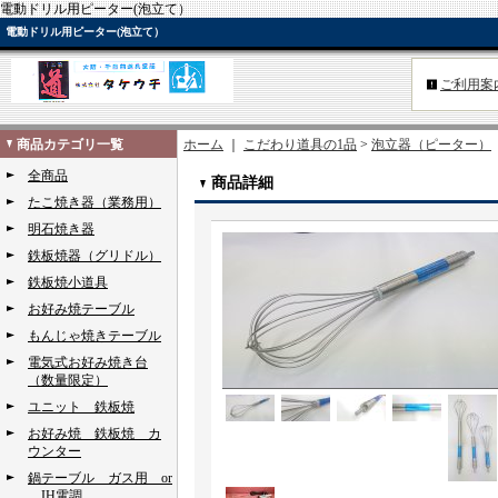
電動ドリル用ピーター(泡立て）
電動ドリル用ピーター(泡立て）
ご利用案
商品カテゴリ一覧
ホーム
｜
こだわり道具の1品
>
泡立器（ピーター）
全商品
商品詳細
たこ焼き器（業務用）
明石焼き器
鉄板焼器（グリドル）
鉄板焼小道具
お好み焼テーブル
もんじゃ焼きテーブル
電気式お好み焼き台
（数量限定）
ユニット 鉄板焼
お好み焼 鉄板焼 カ
ウンター
鍋テーブル ガス用 or
IH電調