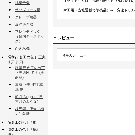
注意：ドリルは 高速回転のドリルは使わ
綿菓子機
ポップコーン機
木工用（当社通販で販売品）or 変速ドリ
クレープ焼器
爆弾焼き器
フレンチドッグ
（韓国チーズドッ
レビュー
グ）
かき氷機
0
件のレビュー
堺孝行 名工の包丁 正夫
柳刃 片刃
堺孝行 名工の包丁
正夫 柳刃 片刃 (全
商品)
富嶽 正夫 波紋 本
焼 鏡
斬月 Zangetu （日
本刀のような）
銀三鋼 正夫（柳
刃）鏡磨
堺名工の包丁「焔」
堺名工の包丁「焔紅
蓮」