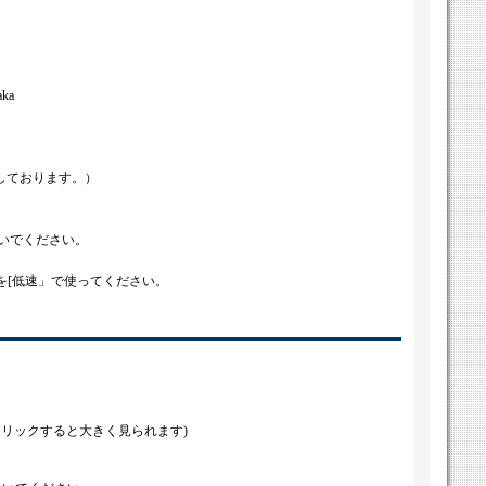
saka
。
売しております。）
いでください。
を[低速」で使ってください。
クリックすると大きく見られます)