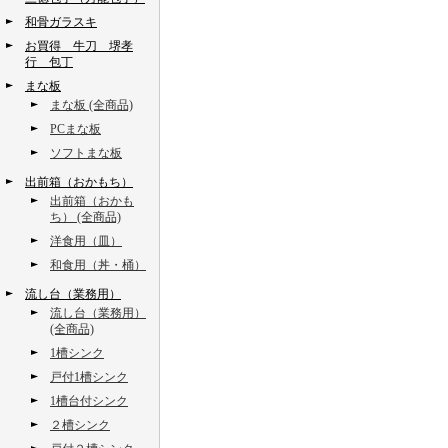
和骨ガラスキ
お買得 牛刀 堺孝
行 包丁
まな板
まな板 (全商品)
PCまな板
ソフトまな板
出前箱（おかもち）
出前箱（おかも
ち） (全商品)
洋食用（皿）
和食用（丼・桶）
流し台（業務用）
流し台（業務用）
(全商品)
1槽シンク
戸付1槽シンク
1槽台付シンク
２槽シンク