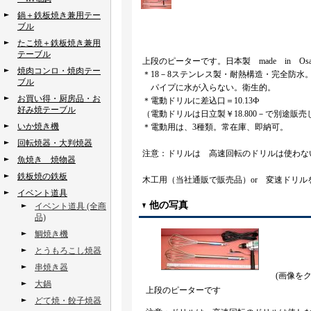
鍋＋鉄板焼き兼用テー
ブル
たこ焼＋鉄板焼き兼用
テーブル
上段のピーターです。日本製 made in O
焼肉コンロ・焼肉テー
＊18－8ステンレス製・耐熱構造・完全防水
ブル
パイプに水が入らない。衛生的。
お買い得・厨房品・お
＊電動ドリルに差込口＝10.13Ф
好み焼テーブル
（電動ドリルは日立製￥18.800－で別途販
いか焼き機
＊電動用は、3種類。常在庫、即納可。
回転焼器・大判焼器
注意：ドリルは 高速回転のドリルは使わな
魚焼き 焼物器
鉄板焼の鉄板
木工用（当社通販で販売品）or 変速ドリル
イベント道具
他の写真
イベント道具 (全商
品)
鯛焼き機
とうもろこし焼器
串焼き器
(画像を
大鍋
上段のピーターです
どて焼・餃子焼器