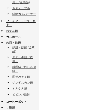
用） (全商品)
ガステーブル
鋳物ガスバーナー
フライヤー（ガス 卓
上）
おでん鍋
ガスホース
鉄皿・鉄鍋
鉄皿・鉄鍋 (全商
品)
ステーキ皿（鉄
皿）
料理鍋（鉄しゃぶ
鍋）
民芸みやま鍋
ジンギスカン鍋
すきやき鍋
ビビンバ鉄鉢
コーヒーポット
寸胴鍋