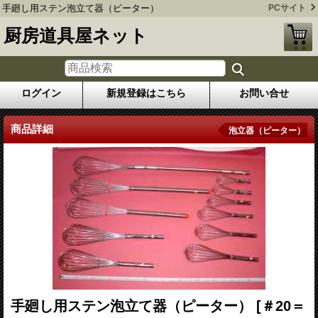
手廻し用ステン泡立て器（ピーター）
PCサイト
厨房道具屋ネット
ログイン
新規登録はこちら
お問い合せ
商品詳細
泡立器（ピーター）
手廻し用ステン泡立て器（ピーター）
[＃20＝