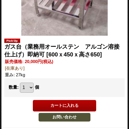
ガス台（業務用オールステン アルゴン溶接
仕上げ）即納可
[600ｘ450ｘ高さ650]
販売価格
:
20,000円
(税込)
[在庫あり]
重み
:
27kg
数量
:
個