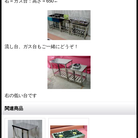
右＝ガス台：高さ＝650←
流し台、ガス台もご一緒にどうぞ！
右の低い台です
関連商品