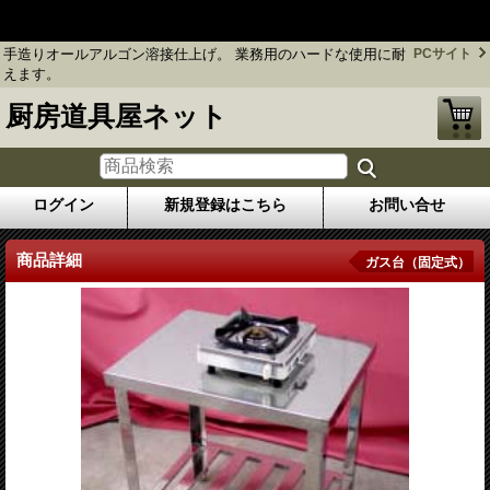
手造りオールアルゴン溶接仕上げ。 業務用のハードな使用に耐え
ます。
手造りオールアルゴン溶接仕上げ。 業務用のハードな使用に耐
PCサイト
えます。
厨房道具屋ネット
ログイン
新規登録はこちら
お問い合せ
商品詳細
ガス台（固定式）