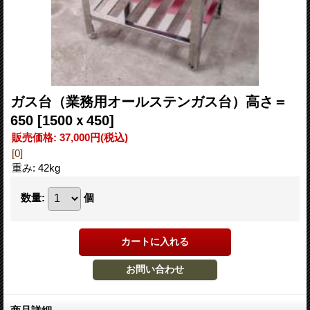
ガス台（業務用オールステンガス台）高さ＝
650
[1500ｘ450]
販売価格
:
37,000円
(税込)
[0]
重み
:
42kg
数量
:
個