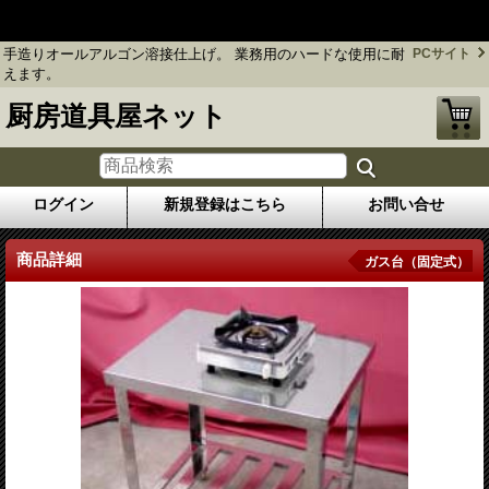
手造りオールアルゴン溶接仕上げ。 業務用のハードな使用に耐え
ます。
手造りオールアルゴン溶接仕上げ。 業務用のハードな使用に耐
PCサイト
えます。
厨房道具屋ネット
ログイン
新規登録はこちら
お問い合せ
商品詳細
ガス台（固定式）