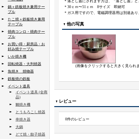
＊落とし蓋にされます方は、「落とし蓋」と
鍋＋鉄板焼き兼用テー
＊30ｃｍ〜51ｃｍ 8サイズ 即納可
ブル
＊ガス用ですので、電磁調理器用は別途あり
たこ焼＋鉄板焼き兼用
他の写真
テーブル
焼肉コンロ・焼肉テー
ブル
お買い得・厨房品・お
好み焼テーブル
いか焼き機
回転焼器・大判焼器
(画像をクリックすると大きく見られま
魚焼き 焼物器
鉄板焼の鉄板
イベント道具
イベント道具 (全商
品)
レビュー
鯛焼き機
とうもろこし焼器
0
件のレビュー
串焼き器
大鍋
どて焼・餃子焼器