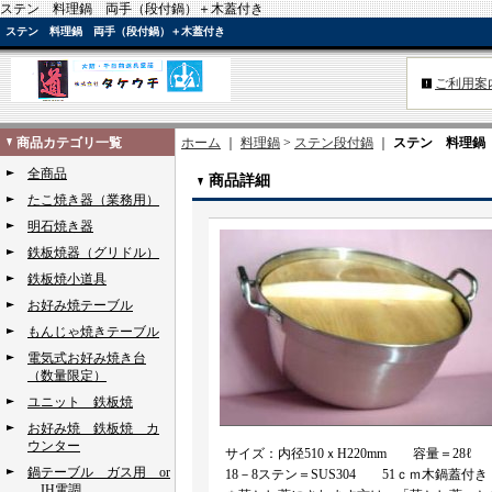
ステン 料理鍋 両手（段付鍋）＋木蓋付き
ステン 料理鍋 両手（段付鍋）＋木蓋付き
ご利用案
商品カテゴリ一覧
ホーム
｜
料理鍋
>
ステン段付鍋
｜
ステン 料理鍋
全商品
商品詳細
たこ焼き器（業務用）
明石焼き器
鉄板焼器（グリドル）
鉄板焼小道具
お好み焼テーブル
もんじゃ焼きテーブル
電気式お好み焼き台
（数量限定）
ユニット 鉄板焼
お好み焼 鉄板焼 カ
ウンター
サイズ：内径510ｘH220mm 容量＝28ℓ
鍋テーブル ガス用 or
18－8ステン＝SUS304 51ｃｍ木鍋蓋付き
IH電調