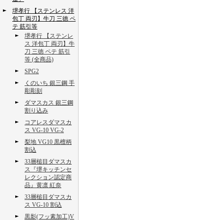
堺孝行 【ステンレス 洋
包丁 両刃】牛刀 三徳 ペ
テ 筋引等
堺孝行 【ステンレ
ス 洋包丁 両刃】牛
刀 三徳 ペテ 筋引
等 (全商品)
SPG2
くのいち 銀三鋼 手
彫彫刻
ダマスカス 銀三鋼
割り込み
コアレスダマスカ
ス VG-10 VG-2
梨地 VG10 黒檀柄
割込
33層槌目ダマスカ
ス『堺キッチンセ
レクション認定商
品』黄凛 紅奈
33層槌目ダマスカ
ス VG-10 割込
黒影(フッ素加工)V