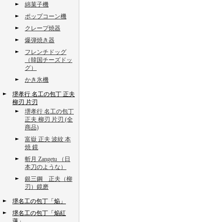
綿菓子機
ポップコーン機
クレープ焼器
爆弾焼き器
フレンチドッグ
（韓国チーズドッ
グ）
かき氷機
堺孝行 名工の包丁 正夫
柳刃 片刃
堺孝行 名工の包丁
正夫 柳刃 片刃 (全
商品)
富嶽 正夫 波紋 本
焼 鏡
斬月 Zangetu （日
本刀のような）
銀三鋼 正夫（柳
刃）鏡磨
堺名工の包丁「焔」
堺名工の包丁「焔紅
蓮」