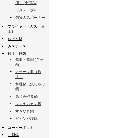
用） (全商品)
ガステーブル
鋳物ガスバーナー
フライヤー（ガス 卓
上）
おでん鍋
ガスホース
鉄皿・鉄鍋
鉄皿・鉄鍋 (全商
品)
ステーキ皿（鉄
皿）
料理鍋（鉄しゃぶ
鍋）
民芸みやま鍋
ジンギスカン鍋
すきやき鍋
ビビンバ鉄鉢
コーヒーポット
寸胴鍋