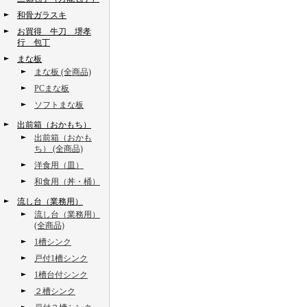
和骨ガラスキ
お買得 牛刀 堺孝
行 包丁
まな板
まな板 (全商品)
PCまな板
ソフトまな板
出前箱（おかもち）
出前箱（おかも
ち） (全商品)
洋食用（皿）
和食用（丼・桶）
流し台（業務用）
流し台（業務用）
(全商品)
1槽シンク
戸付1槽シンク
1槽台付シンク
２槽シンク