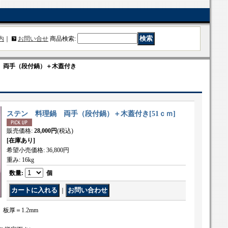
内
｜
お問い合せ
商品検索
:
 両手（段付鍋）＋木蓋付き
ステン 料理鍋 両手（段付鍋）＋木蓋付き
[
51ｃｍ
]
販売価格
:
28,000円
(税込)
[在庫あり]
希望小売価格
:
36,800円
重み
:
16kg
数量
:
個
｜
 板厚＝1.2mm