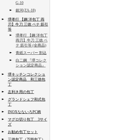
G-10
銀河(ZA-18)
堺孝行 【鋼 洋包丁 両
刃】牛刀 三徳 ペテ 筋引
等
堺孝行 【鋼 洋包丁
両刃】牛刀 三徳 ペ
テ 筋引等 (全商品)
青紙スーパー 割込
白二鋼 『堺コレク
ション認定商品』
堺キッチンコレクショ
ン認定商品 和三徳包
丁
左利き用の包丁
グランドシェフ和式包
丁
INOXなないろPC柄
マグロ切り包丁 3サイ
ズ
お勧め包丁セット
三徳包丁（万能包丁）