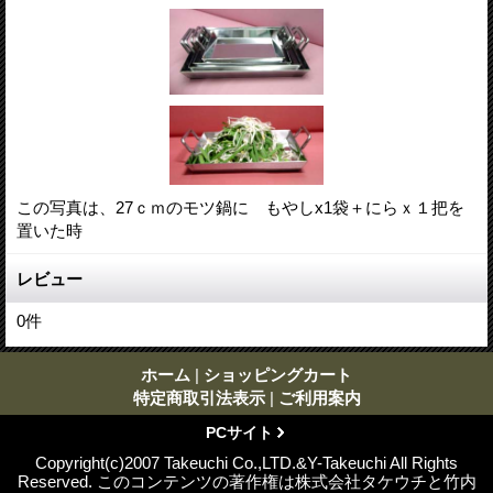
この写真は、27ｃｍのモツ鍋に もやしx1袋＋にらｘ１把を
置いた時
レビュー
0
件
ホーム
|
ショッピングカート
特定商取引法表示
|
ご利用案内
PCサイト
Copyright(c)2007 Takeuchi Co.,LTD.&Y-Takeuchi All Rights
Reserved. このコンテンツの著作権は株式会社タケウチと竹内