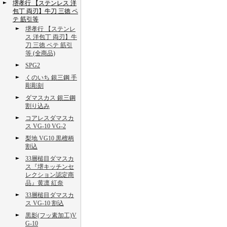
堺孝行 【ステンレス 洋
包丁 両刃】牛刀 三徳 ペ
テ 筋引等
堺孝行 【ステンレ
ス 洋包丁 両刃】牛
刀 三徳 ペテ 筋引
等 (全商品)
SPG2
くのいち 銀三鋼 手
彫彫刻
ダマスカス 銀三鋼
割り込み
コアレスダマスカ
ス VG-10 VG-2
梨地 VG10 黒檀柄
割込
33層槌目ダマスカ
ス『堺キッチンセ
レクション認定商
品』黄凛 紅奈
33層槌目ダマスカ
ス VG-10 割込
黒影(フッ素加工)V
G-10