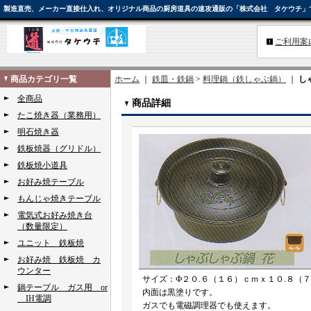
製造直売、メーカー直接仕入れ、オリジナル商品の厨房道具の速攻通販の「株式会社 タケウチ」
ご利用案
商品カテゴリ一覧
ホーム
｜
鉄皿・鉄鍋
>
料理鍋（鉄しゃぶ鍋）
｜
し
全商品
商品詳細
たこ焼き器（業務用）
明石焼き器
鉄板焼器（グリドル）
鉄板焼小道具
お好み焼テーブル
もんじゃ焼きテーブル
電気式お好み焼き台
（数量限定）
ユニット 鉄板焼
お好み焼 鉄板焼 カ
ウンター
サイズ：Ф２０.６（１６）ｃｍｘ１０.８（
鍋テーブル ガス用 or
内面は黒塗りです。
IH電調
ガスでも電磁調理器でも使えます。