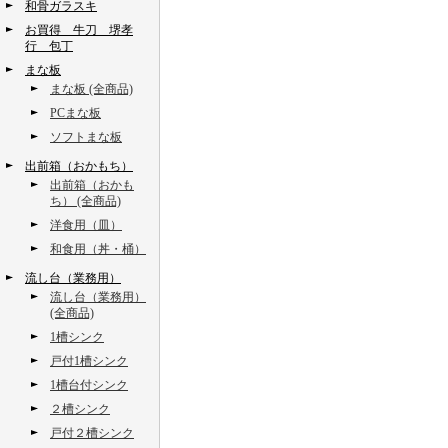
和骨ガラスキ
お買得 牛刀 堺孝
行 包丁
まな板
まな板 (全商品)
PCまな板
ソフトまな板
出前箱（おかもち）
出前箱（おかも
ち） (全商品)
洋食用（皿）
和食用（丼・桶）
流し台（業務用）
流し台（業務用）
(全商品)
1槽シンク
戸付1槽シンク
1槽台付シンク
２槽シンク
戸付２槽シンク