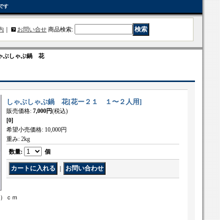
です
内
｜
お問い合せ
商品検索
:
ゃぶしゃぶ鍋 花
しゃぶしゃぶ鍋 花
[
花ー２１ １〜２人用
]
販売価格
:
7,000円
(税込)
[0]
希望小売価格
:
10,000円
重み
:
2kg
数量
:
個
｜
７）ｃｍ