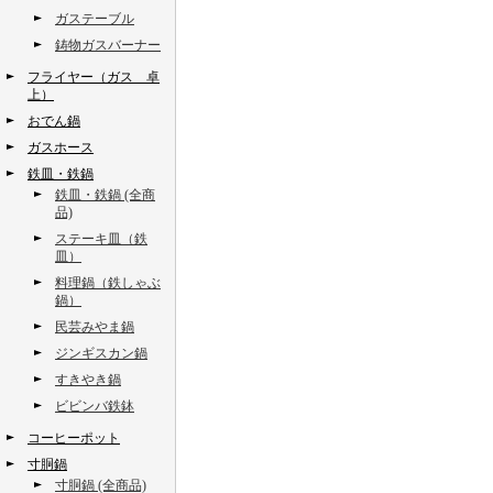
ガステーブル
鋳物ガスバーナー
フライヤー（ガス 卓
上）
おでん鍋
ガスホース
鉄皿・鉄鍋
鉄皿・鉄鍋 (全商
品)
ステーキ皿（鉄
皿）
料理鍋（鉄しゃぶ
鍋）
民芸みやま鍋
ジンギスカン鍋
すきやき鍋
ビビンバ鉄鉢
コーヒーポット
寸胴鍋
寸胴鍋 (全商品)