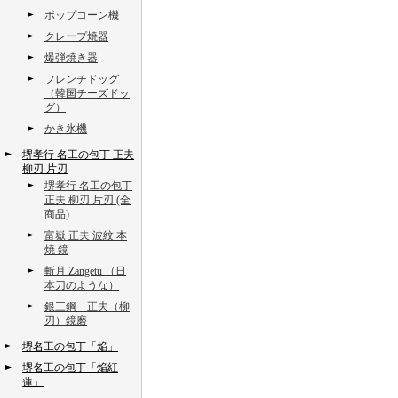
ポップコーン機
クレープ焼器
爆弾焼き器
フレンチドッグ
（韓国チーズドッ
グ）
かき氷機
堺孝行 名工の包丁 正夫
柳刃 片刃
堺孝行 名工の包丁
正夫 柳刃 片刃 (全
商品)
富嶽 正夫 波紋 本
焼 鏡
斬月 Zangetu （日
本刀のような）
銀三鋼 正夫（柳
刃）鏡磨
堺名工の包丁「焔」
堺名工の包丁「焔紅
蓮」