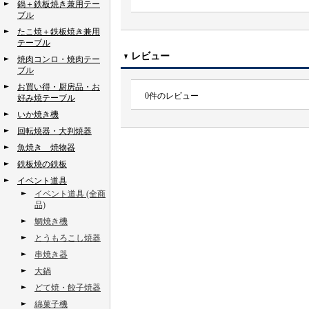
鍋＋鉄板焼き兼用テー
ブル
たこ焼＋鉄板焼き兼用
テーブル
レビュー
焼肉コンロ・焼肉テー
ブル
お買い得・厨房品・お
0
件のレビュー
好み焼テーブル
いか焼き機
回転焼器・大判焼器
魚焼き 焼物器
鉄板焼の鉄板
イベント道具
イベント道具 (全商
品)
鯛焼き機
とうもろこし焼器
串焼き器
大鍋
どて焼・餃子焼器
綿菓子機