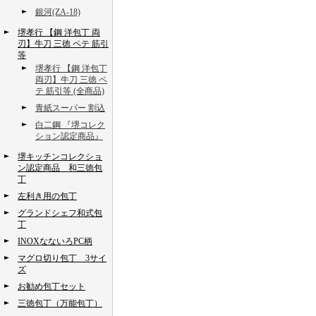
銀河(ZA-18)
堺孝行 【鋼 洋包丁 両
刃】牛刀 三徳 ペテ 筋引
等
堺孝行 【鋼 洋包丁
両刃】牛刀 三徳 ペ
テ 筋引等 (全商品)
青紙スーパー 割込
白二鋼 『堺コレク
ション認定商品』
堺キッチンコレクショ
ン認定商品 和三徳包
丁
左利き用の包丁
グランドシェフ和式包
丁
INOXなないろPC柄
マグロ切り包丁 3サイ
ズ
お勧め包丁セット
三徳包丁（万能包丁）