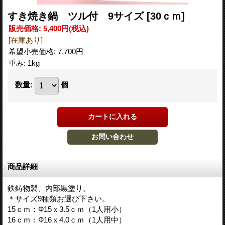
すき焼き鍋 ツル付 9サイズ
[30ｃｍ]
販売価格
:
5,400円
(税込)
[在庫あり]
希望小売価格
:
7,700円
重み
:
1kg
数量
:
個
商品詳細
鉄鋳物製、内部黒塗り。
＊サイズ9種類お選び下さい。
15ｃｍ：Ф15ｘ3.5ｃｍ（1人用小）
16ｃｍ：Ф16ｘ4.0ｃｍ（1人用中）