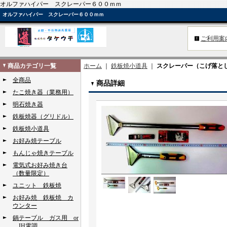
オルファハイパー スクレーパー６００ｍｍ
オルファハイパー スクレーパー６００ｍｍ
ご利用案
商品カテゴリ一覧
ホーム
｜
鉄板焼小道具
｜
スクレーパー（こげ落と
全商品
商品詳細
たこ焼き器（業務用）
明石焼き器
鉄板焼器（グリドル）
鉄板焼小道具
お好み焼テーブル
もんじゃ焼きテーブル
電気式お好み焼き台
（数量限定）
ユニット 鉄板焼
お好み焼 鉄板焼 カ
ウンター
鍋テーブル ガス用 or
IH電調