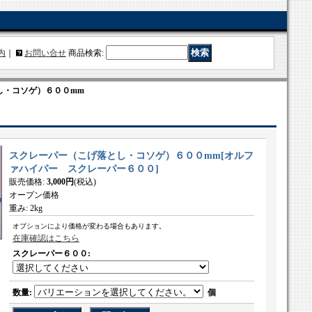
内
｜
お問い合せ
商品検索
:
し・コソゲ）６００mm
スクレーパー（こげ落とし・コソゲ）６００mm
[
オルフ
ァハイパー スクレーパー６００
]
販売価格
:
3,000円
(税込)
オープン価格
重み
:
2kg
オプションにより価格が変わる場合もあります。
在庫確認はこちら
スクレーパー６００
:
数量
:
個