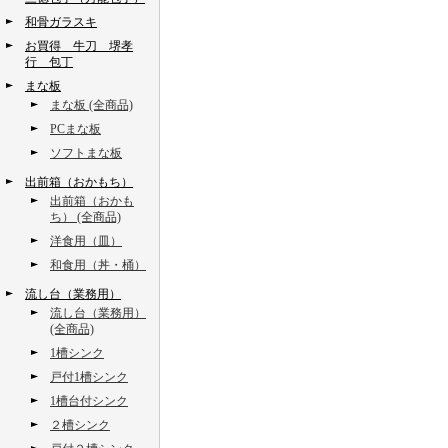
和骨ガラスキ
お買得 牛刀 堺孝
行 包丁
まな板
まな板 (全商品)
PCまな板
ソフトまな板
出前箱（おかもち）
出前箱（おかも
ち） (全商品)
洋食用（皿）
和食用（丼・桶）
流し台（業務用）
流し台（業務用）
(全商品)
1槽シンク
戸付1槽シンク
1槽台付シンク
２槽シンク