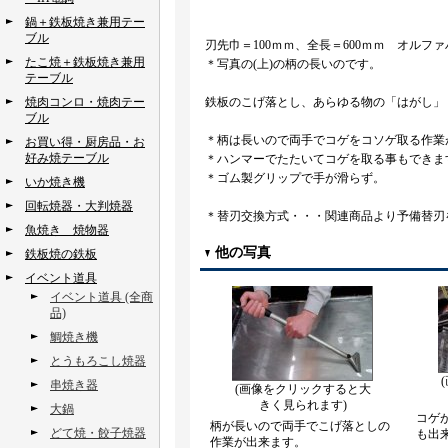
鍋＋鉄板焼き兼用テー
ブル
刃先巾＝100ｍｍ、全長＝600ｍｍ オルフ
たこ焼＋鉄板焼き兼用
＊写真の(上)の柄の長いのです。
テーブル
焼肉コンロ・焼肉テー
鉄板のこげ落とし、あらゆる物の「はがし」
ブル
＊柄は長いので両手でコゲをコソゲ取る作業
お買い得・厨房品・お
好み焼テーブル
＊ハンマーでたたいてコゲを取る事もできま
＊ゴム製グリップで手が滑らず。
いか焼き機
回転焼器・大判焼器
＊替刃交換方式・・・関連商品より予備替刃
魚焼き 焼物器
他の写真
鉄板焼の鉄板
イベント道具
イベント道具 (全商
品)
鯛焼き機
とうもろこし焼器
串焼き器
(画像をクリックすると大
きく見られます)
大鍋
コゲ
柄が長いので両手でこげ落としの
どて焼・餃子焼器
も出
作業が出来ます。