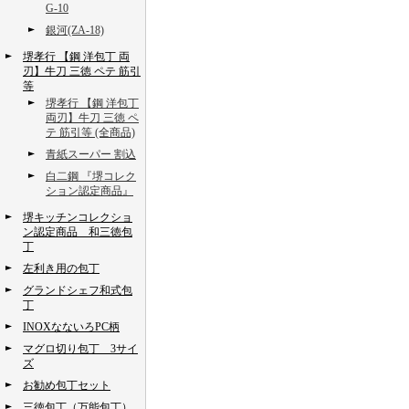
G-10
銀河(ZA-18)
堺孝行 【鋼 洋包丁 両
刃】牛刀 三徳 ペテ 筋引
等
堺孝行 【鋼 洋包丁
両刃】牛刀 三徳 ペ
テ 筋引等 (全商品)
青紙スーパー 割込
白二鋼 『堺コレク
ション認定商品』
堺キッチンコレクショ
ン認定商品 和三徳包
丁
左利き用の包丁
グランドシェフ和式包
丁
INOXなないろPC柄
マグロ切り包丁 3サイ
ズ
お勧め包丁セット
三徳包丁（万能包丁）