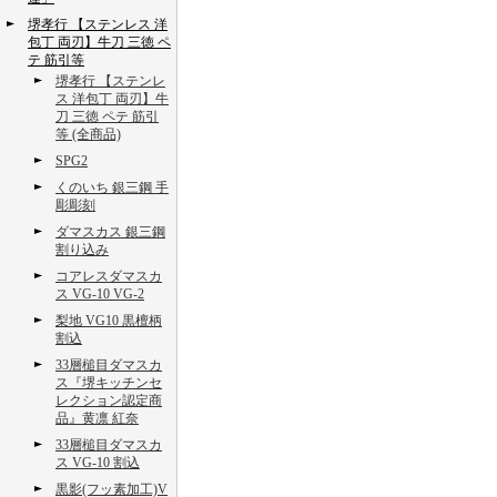
堺孝行 【ステンレス 洋
包丁 両刃】牛刀 三徳 ペ
テ 筋引等
堺孝行 【ステンレ
ス 洋包丁 両刃】牛
刀 三徳 ペテ 筋引
等 (全商品)
SPG2
くのいち 銀三鋼 手
彫彫刻
ダマスカス 銀三鋼
割り込み
コアレスダマスカ
ス VG-10 VG-2
梨地 VG10 黒檀柄
割込
33層槌目ダマスカ
ス『堺キッチンセ
レクション認定商
品』黄凛 紅奈
33層槌目ダマスカ
ス VG-10 割込
黒影(フッ素加工)V