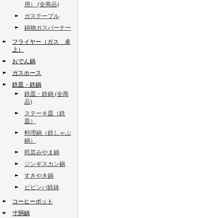
用） (全商品)
ガステーブル
鋳物ガスバーナー
フライヤー（ガス 卓
上）
おでん鍋
ガスホース
鉄皿・鉄鍋
鉄皿・鉄鍋 (全商
品)
ステーキ皿（鉄
皿）
料理鍋（鉄しゃぶ
鍋）
民芸みやま鍋
ジンギスカン鍋
すきやき鍋
ビビンバ鉄鉢
コーヒーポット
寸胴鍋