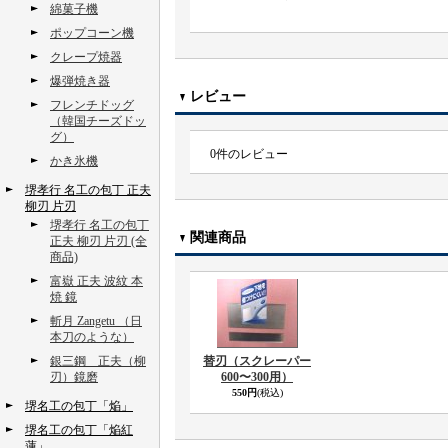
綿菓子機
ポップコーン機
クレープ焼器
爆弾焼き器
レビュー
フレンチドッグ
（韓国チーズドッ
グ）
0
件のレビュー
かき氷機
堺孝行 名工の包丁 正夫
柳刃 片刃
堺孝行 名工の包丁
関連商品
正夫 柳刃 片刃 (全
商品)
富嶽 正夫 波紋 本
焼 鏡
斬月 Zangetu （日
本刀のような）
銀三鋼 正夫（柳
替刃（スクレーパー
刃）鏡磨
600〜300用）
550円
(税込)
堺名工の包丁「焔」
堺名工の包丁「焔紅
蓮」