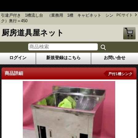
引違戸付き 1槽流し台 （業務用 1槽 キャビネット シン
ク）奥行＝450
引違戸付き 1槽流し台 （業務用 1槽 キャビネット シン
PCサイト
ク）奥行＝450
厨房道具屋ネット
ログイン
新規登録はこちら
お問い合せ
商品詳細
戸付1槽シンク