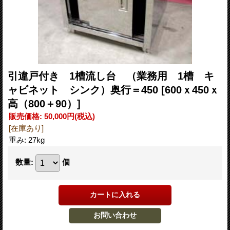
引違戸付き 1槽流し台 （業務用 1槽 キ
ャビネット シンク）奥行＝450
[600ｘ450ｘ
高（800＋90）]
販売価格
:
50,000円
(税込)
[在庫あり]
重み
:
27kg
数量
:
個