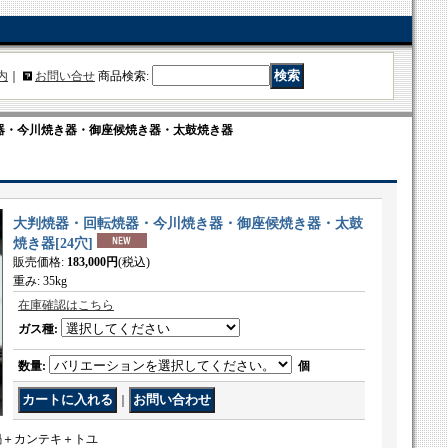
内
｜
お問い合せ
商品検索
:
器・今川焼き器・御座候焼き器・太鼓焼き器
大判焼器・回転焼器・今川焼き器・御座候焼き器・太鼓
焼き器
[
24穴
]
販売価格
:
183,000円
(税込)
重み
:
35kg
在庫確認はこちら
ガス種
:
数量
:
個
｜
 銅鍋＋カンテキ＋トユ