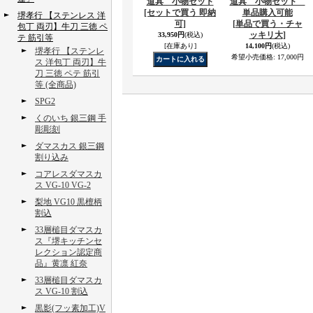
道具 小物セット
道具 小物セット
[セットで買う 即納
単品購入可能
堺孝行 【ステンレス 洋
可]
[単品で買う・チャ
包丁 両刃】牛刀 三徳 ペ
ッキリ大]
33,950円
(税込)
テ 筋引等
[在庫あり]
14,100円
(税込)
堺孝行 【ステンレ
希望小売価格
:
17,000円
ス 洋包丁 両刃】牛
刀 三徳 ペテ 筋引
等 (全商品)
SPG2
くのいち 銀三鋼 手
彫彫刻
ダマスカス 銀三鋼
割り込み
コアレスダマスカ
ス VG-10 VG-2
梨地 VG10 黒檀柄
割込
33層槌目ダマスカ
ス『堺キッチンセ
レクション認定商
品』黄凛 紅奈
33層槌目ダマスカ
ス VG-10 割込
黒影(フッ素加工)V