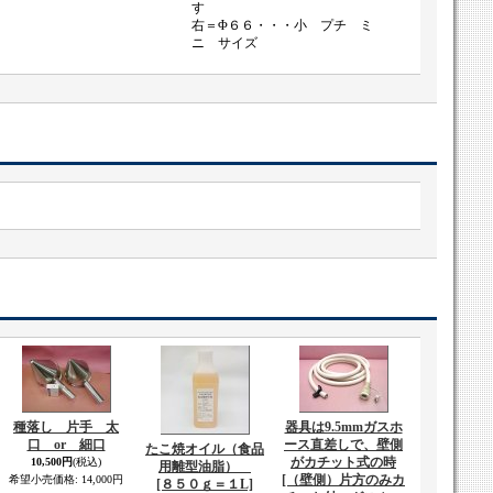
す
右＝Φ６６・・・小 プチ ミ
ニ サイズ
種落し 片手 太
器具は9.5mmガスホ
口 or 細口
ース直差しで、壁側
たこ焼オイル（食品
がカチット式の時
10,500円
(税込)
用離型油脂）
[（壁側）片方のみカ
希望小売価格
:
14,000円
[８５０ｇ＝１L]