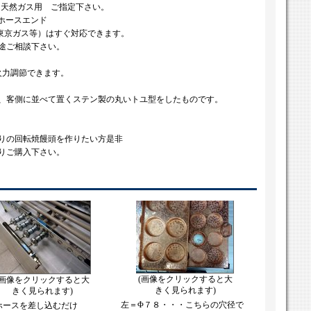
A＝天然ガス用 ご指定下さい。
Фホースエンド
、東京ガス等）はすぐ対応できます。
途ご相談下さい。
火力調節できます。
、客側に並べて置くステン製の丸いトユ型をしたものです。
りの回転焼饅頭を作りたい方是非
りご購入下さい。
(画像をクリックすると大
(画像をクリックすると大
きく見られます)
きく見られます)
左＝Φ７８・・・こちらの穴径で
ホースを差し込むだけ