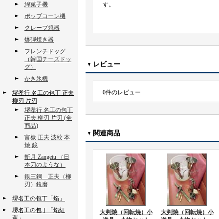
綿菓子機
す。
ポップコーン機
クレープ焼器
爆弾焼き器
フレンチドッグ
（韓国チーズドッ
レビュー
グ）
かき氷機
0
件のレビュー
堺孝行 名工の包丁 正夫
柳刃 片刃
堺孝行 名工の包丁
正夫 柳刃 片刃 (全
商品)
関連商品
富嶽 正夫 波紋 本
焼 鏡
斬月 Zangetu （日
本刀のような）
銀三鋼 正夫（柳
刃）鏡磨
堺名工の包丁「焔」
堺名工の包丁「焔紅
大判焼（回転焼）小
大判焼（回転焼）小
蓮」