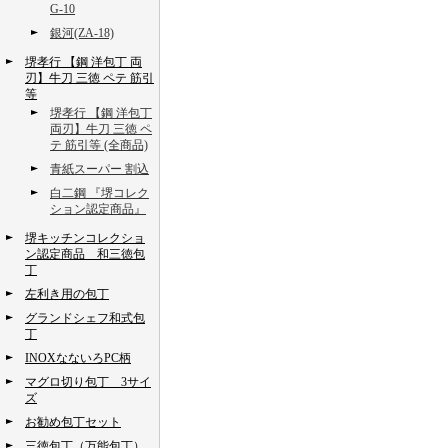
G-10
銀河(ZA-18)
堺孝行 【鋼 洋包丁 両
刃】牛刀 三徳 ペテ 筋引
等
堺孝行 【鋼 洋包丁
両刃】牛刀 三徳 ペ
テ 筋引等 (全商品)
青紙スーパー 割込
白二鋼 『堺コレク
ション認定商品』
堺キッチンコレクショ
ン認定商品 和三徳包
丁
左利き用の包丁
グランドシェフ和式包
丁
INOXなないろPC柄
マグロ切り包丁 3サイ
ズ
お勧め包丁セット
三徳包丁（万能包丁）