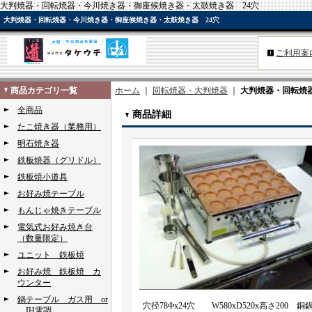
大判焼器・回転焼器・今川焼き器・御座候焼き器・太鼓焼き器 24穴
大判焼器・回転焼器・今川焼き器・御座候焼き器・太鼓焼き器 24穴
ご利用案
商品カテゴリ一覧
ホーム
｜
回転焼器・大判焼器
｜
大判焼器・回転焼
全商品
商品詳細
たこ焼き器（業務用）
明石焼き器
鉄板焼器（グリドル）
鉄板焼小道具
お好み焼テーブル
もんじゃ焼きテーブル
電気式お好み焼き台
（数量限定）
ユニット 鉄板焼
お好み焼 鉄板焼 カ
ウンター
鍋テーブル ガス用 or
穴径78Фx24穴 W580xD520x高さ200
IH電調