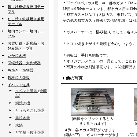
＊LP=プロパンガス用 or 都市ガス：13
鍋＋鉄板焼き兼用テー
LP用＝9.5Фホースエンド、都市ガス用＝13
ブル
＊都市ガス＝13A用（大阪ガス、東邦ガス
たこ焼＋鉄板焼き兼用
その他の都市ガス（特殊ガス供給地域）は別
テーブル
焼肉コンロ・焼肉テー
＊ガスバーナーは、横4列ありまして、各々
ブル
お買い得・厨房品・お
＊トユ：焼き上がりの饅頭を冷めないように
好み焼テーブル
＊銅板は、手打ち銅板です。
いか焼き機
＊オリジナルメニューの一品として、こだわ
回転焼器・大判焼器
＊写真の小物は別途販売です。→関連商品よ
魚焼き 焼物器
鉄板焼の鉄板
他の写真
イベント道具
イベント道具 (全商
品)
鯛焼き機
とうもろこし焼器
串焼き器
(画像をクリックすると大
きく見られます)
大鍋
４列 各々ガス調節ができます
どて焼・餃子焼器
ガス
銅鍋の下に ガスバーナーが来ま