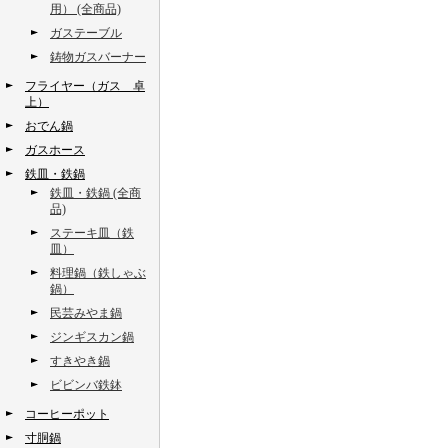
用） (全商品)
ガステーブル
鋳物ガスバーナー
フライヤー（ガス 卓
上）
おでん鍋
ガスホース
鉄皿・鉄鍋
鉄皿・鉄鍋 (全商
品)
ステーキ皿（鉄
皿）
料理鍋（鉄しゃぶ
鍋）
民芸みやま鍋
ジンギスカン鍋
すきやき鍋
ビビンバ鉄鉢
コーヒーポット
寸胴鍋