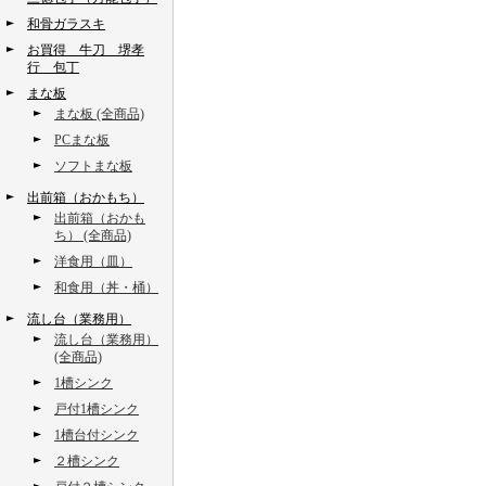
和骨ガラスキ
お買得 牛刀 堺孝
行 包丁
まな板
まな板 (全商品)
PCまな板
ソフトまな板
出前箱（おかもち）
出前箱（おかも
ち） (全商品)
洋食用（皿）
和食用（丼・桶）
流し台（業務用）
流し台（業務用）
(全商品)
1槽シンク
戸付1槽シンク
1槽台付シンク
２槽シンク