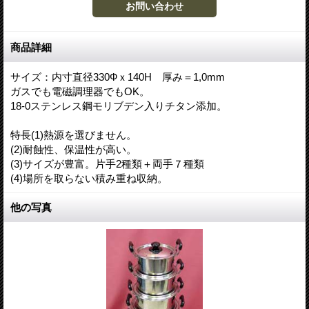
商品詳細
サイズ：内寸直径330Фｘ140H 厚み＝1,0mm
ガスでも電磁調理器でもOK。
18-0ステンレス鋼モリブデン入りチタン添加。
特長(1)熱源を選びません。
(2)耐蝕性、保温性が高い。
(3)サイズが豊富。片手2種類＋両手７種類
(4)場所を取らない積み重ね収納。
他の写真