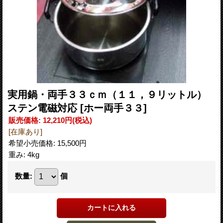
実用鍋・両手３３ｃｍ（１１，９リットル）
ステン電磁対応
[ホー両手３３]
販売価格
:
12,210円
(税込)
[在庫あり]
希望小売価格
:
15,500円
重み
:
4kg
数量
:
個