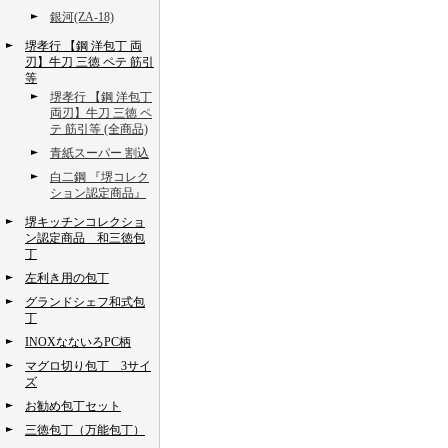
銀河(ZA-18)
堺孝行 【鋼 洋包丁 両
刃】牛刀 三徳 ペテ 筋引
等
堺孝行 【鋼 洋包丁
両刃】牛刀 三徳 ペ
テ 筋引等 (全商品)
青紙スーパー 割込
白二鋼 『堺コレク
ション認定商品』
堺キッチンコレクショ
ン認定商品 和三徳包
丁
左利き用の包丁
グランドシェフ和式包
丁
INOXなないろPC柄
マグロ切り包丁 3サイ
ズ
お勧め包丁セット
三徳包丁（万能包丁）