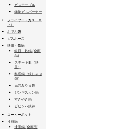
ガステーブル
鋳物ガスバーナー
フライヤー（ガス 卓
上）
おでん鍋
ガスホース
鉄皿・鉄鍋
鉄皿・鉄鍋 (全商
品)
ステーキ皿（鉄
皿）
料理鍋（鉄しゃぶ
鍋）
民芸みやま鍋
ジンギスカン鍋
すきやき鍋
ビビンバ鉄鉢
コーヒーポット
寸胴鍋
寸胴鍋 (全商品)