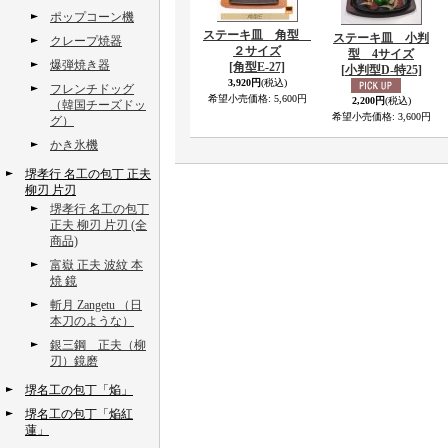
ポップコーン機
ステーキ皿 角型
ステーキ皿 小判
クレープ焼器
２サイズ
型 4サイズ
爆弾焼き器
[角型E-27]
[小判型D-特25]
3,920円
(税込)
フレンチドッグ
希望小売価格
:
5,600円
2,200円
(税込)
（韓国チーズドッ
希望小売価格
:
3,600円
グ）
かき氷機
堺孝行 名工の包丁 正夫
柳刃 片刃
堺孝行 名工の包丁
正夫 柳刃 片刃 (全
商品)
富嶽 正夫 波紋 本
焼 鏡
斬月 Zangetu （日
本刀のような）
銀三鋼 正夫（柳
刃）鏡磨
堺名工の包丁「焔」
堺名工の包丁「焔紅
蓮」