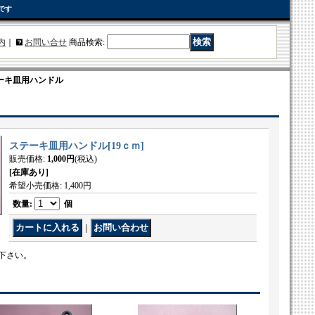
です
内
｜
お問い合せ
商品検索
:
ーキ皿用ハンドル
ステーキ皿用ハンドル
[
19ｃｍ
]
販売価格
:
1,000円
(税込)
[在庫あり]
希望小売価格
:
1,400円
数量
:
個
｜
下さい。