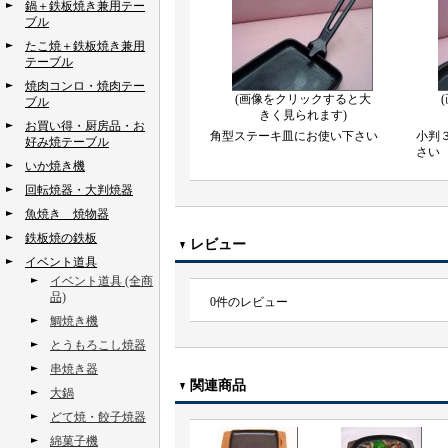
鍋＋鉄板焼き兼用テー
ブル
たこ焼＋鉄板焼き兼用
テーブル
焼肉コンロ・焼肉テー
(画像をクリックすると大
ブル
きく見られます)
お買い得・厨房品・お
角型ステーキ皿にお使い下さい
小判
好み焼テーブル
さい
いか焼き機
回転焼器・大判焼器
魚焼き 焼物器
鉄板焼の鉄板
レビュー
イベント道具
イベント道具 (全商
品)
0
件のレビュー
鯛焼き機
とうもろこし焼器
串焼き器
関連商品
大鍋
どて焼・餃子焼器
綿菓子機