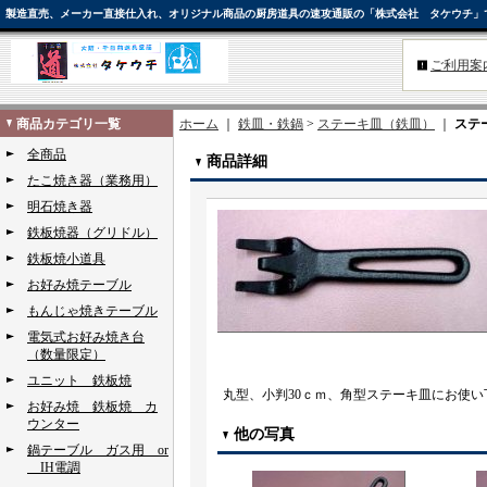
製造直売、メーカー直接仕入れ、オリジナル商品の厨房道具の速攻通販の「株式会社 タケウチ」
ご利用案
商品カテゴリ一覧
ホーム
｜
鉄皿・鉄鍋
>
ステーキ皿（鉄皿）
｜
ステ
全商品
商品詳細
たこ焼き器（業務用）
明石焼き器
鉄板焼器（グリドル）
鉄板焼小道具
お好み焼テーブル
もんじゃ焼きテーブル
電気式お好み焼き台
（数量限定）
ユニット 鉄板焼
丸型、小判30ｃｍ、角型ステーキ皿にお使い
お好み焼 鉄板焼 カ
ウンター
他の写真
鍋テーブル ガス用 or
IH電調