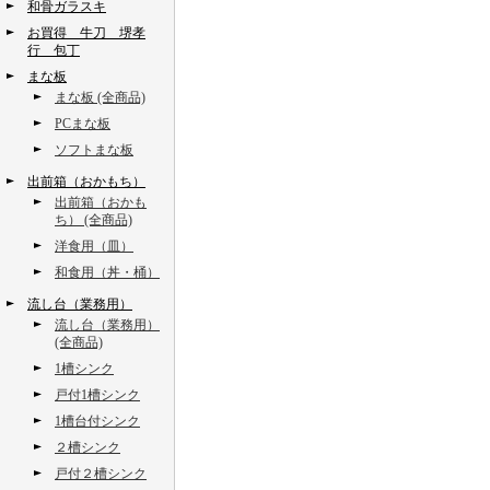
和骨ガラスキ
お買得 牛刀 堺孝
行 包丁
まな板
まな板 (全商品)
PCまな板
ソフトまな板
出前箱（おかもち）
出前箱（おかも
ち） (全商品)
洋食用（皿）
和食用（丼・桶）
流し台（業務用）
流し台（業務用）
(全商品)
1槽シンク
戸付1槽シンク
1槽台付シンク
２槽シンク
戸付２槽シンク