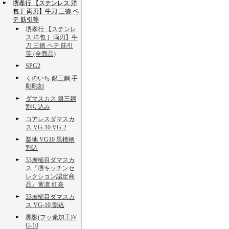
堺孝行 【ステンレス 洋
包丁 両刃】牛刀 三徳 ペ
テ 筋引等
堺孝行 【ステンレ
ス 洋包丁 両刃】牛
刀 三徳 ペテ 筋引
等 (全商品)
SPG2
くのいち 銀三鋼 手
彫彫刻
ダマスカス 銀三鋼
割り込み
コアレスダマスカ
ス VG-10 VG-2
梨地 VG10 黒檀柄
割込
33層槌目ダマスカ
ス『堺キッチンセ
レクション認定商
品』黄凛 紅奈
33層槌目ダマスカ
ス VG-10 割込
黒影(フッ素加工)V
G-10