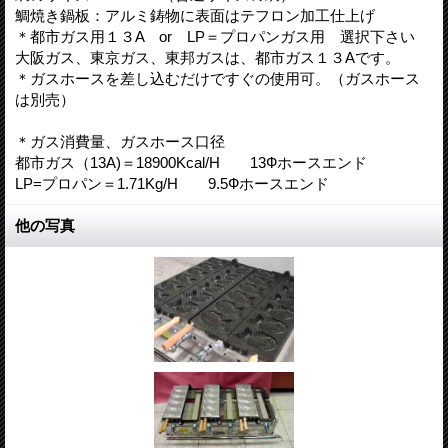
鯛焼き鍋板：アルミ鋳物に表面はテフロン加工仕上げ
＊都市ガス用１３A or LP＝プロパンガス用 選択下さい
大阪ガス、東京ガス、東邦ガスは、都市ガス１３Aです。
＊ガスホースを差し込むだけですぐの使用可。（ガスホース
は別売）
＊ガス消費量、ガスホース口径
都市ガス（13A)＝18900Kcal/H 13Фホースエンド
LP=プロパン＝1.71Kg/H 9.5Фホースエンド
他の写真