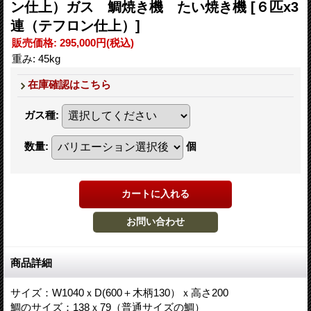
ン仕上）ガス 鯛焼き機 たい焼き機
[６匹x3
連（テフロン仕上）]
販売価格
:
295,000円
(税込)
重み
:
45kg
在庫確認はこちら
ガス種
:
数量
:
個
商品詳細
サイズ：W1040ｘD(600＋木柄130）ｘ高さ200
鯛のサイズ：138ｘ79（普通サイズの鯛）