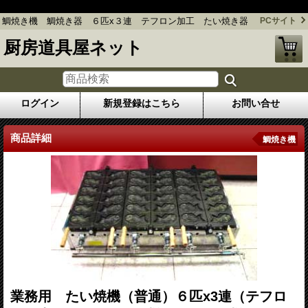
鯛焼き機 鯛焼き器 ６匹x３連 テフロン加工 たい焼き器
鯛焼き機 鯛焼き器 ６匹x３連 テフロン加工 たい焼き器
PCサイト
厨房道具屋ネット
ログイン
新規登録はこちら
お問い合せ
商品詳細
鯛焼き機
業務用 たい焼機（普通）６匹x3連（テフロ