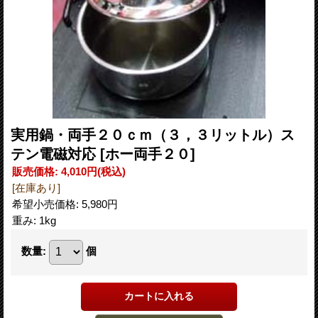
実用鍋・両手２０ｃｍ（３，３リットル）ス
テン電磁対応
[ホー両手２０]
販売価格
:
4,010円
(税込)
[在庫あり]
希望小売価格
:
5,980円
重み
:
1kg
数量
:
個