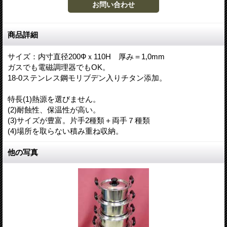
商品詳細
サイズ：内寸直径200Фｘ110H 厚み＝1,0mm
ガスでも電磁調理器でもOK。
18-0ステンレス鋼モリブデン入りチタン添加。
特長(1)熱源を選びません。
(2)耐蝕性、保温性が高い。
(3)サイズが豊富。片手2種類＋両手７種類
(4)場所を取らない積み重ね収納。
他の写真