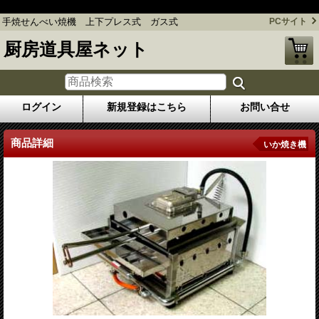
手焼せんべい焼機 上下プレス式 ガス式
手焼せんべい焼機 上下プレス式 ガス式
PCサイト
厨房道具屋ネット
ログイン
新規登録はこちら
お問い合せ
商品詳細
いか焼き機