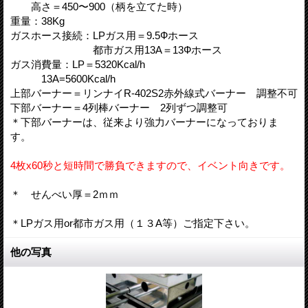
高さ＝450〜900（柄を立てた時）
重量：38Kg
ガスホース接続：LPガス用＝9.5Фホース
都市ガス用13A＝13Фホース
ガス消費量：LP＝5320Kcal/h
13A=5600Kcal/h
上部バーナー＝リンナイR-402S2赤外線式バーナー 調整不可
下部バーナー＝4列棒バーナー 2列ずつ調整可
＊下部バーナーは、従来より強力バーナーになっておりま
す。
4枚x60秒と短時間で勝負できますので、イベント向きです。
＊ せんべい厚＝2ｍｍ
＊LPガス用or都市ガス用（１３A等）ご指定下さい。
他の写真