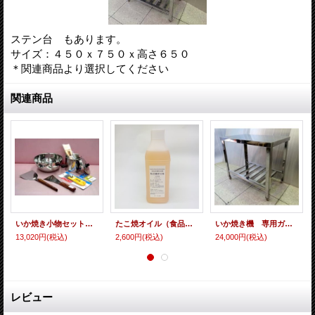
ステン台 もあります。
サイズ：４５０ｘ７５０ｘ高さ６５０
＊関連商品より選択してください
関連商品
いか焼き小物セット（セットで買う） 即納可
たこ焼オイル（食品用離型油脂）
いか焼き機 専用ガス台
13,020円
(税込)
2,600円
(税込)
24,000円
(税込)
レビュー