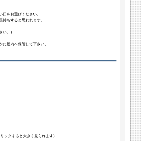
い日をお選びください。
長持ちすると思われます。
。
さい。）
。
かに屋内へ保管して下さい。
クリックすると大きく見られます)