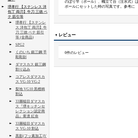
のぼり竿（ポール）、幟立て台（注水式）
ポールにセットした時の写真です。参考に
堺孝行 【ステンレス 洋
包丁 両刃】牛刀 三徳 ペ
テ 筋引等
堺孝行 【ステンレ
ス 洋包丁 両刃】牛
刀 三徳 ペテ 筋引
レビュー
等 (全商品)
SPG2
くのいち 銀三鋼 手
0
件のレビュー
彫彫刻
ダマスカス 銀三鋼
割り込み
コアレスダマスカ
ス VG-10 VG-2
梨地 VG10 黒檀柄
割込
33層槌目ダマスカ
ス『堺キッチンセ
レクション認定商
品』黄凛 紅奈
33層槌目ダマスカ
ス VG-10 割込
黒影(フッ素加工)V