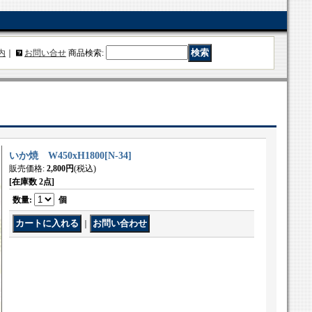
内
｜
お問い合せ
商品検索
:
いか焼 W450xH1800
[
N-34
]
販売価格
:
2,800円
(税込)
[在庫数 2点]
数量
:
個
｜