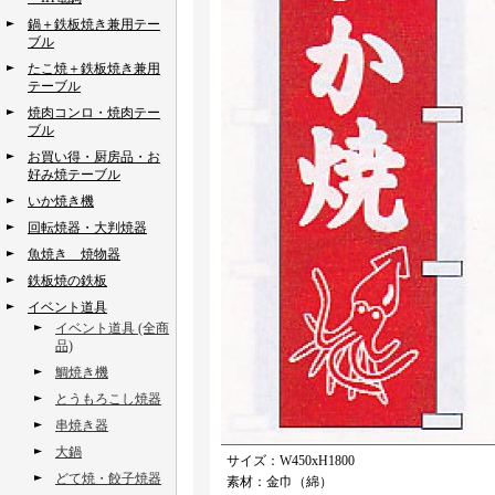
鍋＋鉄板焼き兼用テー
ブル
たこ焼＋鉄板焼き兼用
テーブル
焼肉コンロ・焼肉テー
ブル
お買い得・厨房品・お
好み焼テーブル
いか焼き機
回転焼器・大判焼器
魚焼き 焼物器
鉄板焼の鉄板
イベント道具
イベント道具 (全商
品)
鯛焼き機
とうもろこし焼器
串焼き器
大鍋
サイズ：W450xH1800
どて焼・餃子焼器
素材：金巾（綿）