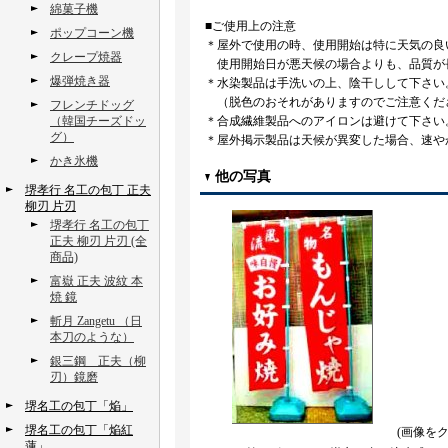
綿菓子機
■ご使用上の注意
ポップコーン機
＊屋外で使用の時、使用開始は特に天気の良
クレープ焼器
使用開始日が悪天候の場合よりも、品質が
爆弾焼き器
＊水染製品は手洗いの上、陰干しして下さい
（脱色のおそれがありますのでご注意くだ
フレンチドッグ
（韓国チーズドッ
＊合成繊維製品へのアイロンは避けて下さい
グ）
＊屋外掲示製品は天候が異変した場合、速や
かき氷機
他の写真
堺孝行 名工の包丁 正夫
柳刃 片刃
堺孝行 名工の包丁
正夫 柳刃 片刃 (全
商品)
富嶽 正夫 波紋 本
焼 鏡
斬月 Zangetu （日
本刀のような）
銀三鋼 正夫（柳
刃）鏡磨
堺名工の包丁「焔」
堺名工の包丁「焔紅
(画像を
蓮」