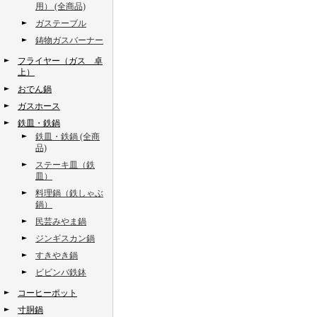
用） (全商品)
ガステーブル
鋳物ガスバーナー
フライヤー（ガス 卓
上）
おでん鍋
ガスホース
鉄皿・鉄鍋
鉄皿・鉄鍋 (全商
品)
ステーキ皿（鉄
皿）
料理鍋（鉄しゃぶ
鍋）
民芸みやま鍋
ジンギスカン鍋
すきやき鍋
ビビンバ鉄鉢
コーヒーポット
寸胴鍋