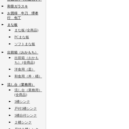
和骨ガラスキ
お買得 牛刀 堺孝
行 包丁
まな板
まな板 (全商品)
PCまな板
ソフトまな板
出前箱（おかもち）
出前箱（おかも
ち） (全商品)
洋食用（皿）
和食用（丼・桶）
流し台（業務用）
流し台（業務用）
(全商品)
1槽シンク
戸付1槽シンク
1槽台付シンク
２槽シンク