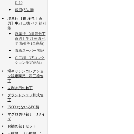
G-10
銀河(ZA-18)
堺孝行 【鋼 洋包丁 両
刃】牛刀 三徳 ペテ 筋引
等
堺孝行 【鋼 洋包丁
両刃】牛刀 三徳 ペ
テ 筋引等 (全商品)
青紙スーパー 割込
白二鋼 『堺コレク
ション認定商品』
堺キッチンコレクショ
ン認定商品 和三徳包
丁
左利き用の包丁
グランドシェフ和式包
丁
INOXなないろPC柄
マグロ切り包丁 3サイ
ズ
お勧め包丁セット
三徳包丁（万能包丁）