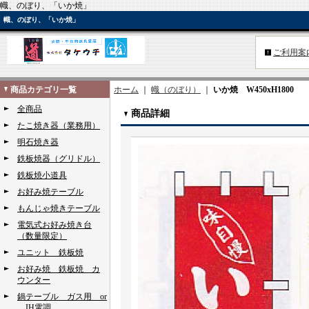
幟、のぼり、「いか焼」
幟、のぼり、「いか焼」
ご利用案
商品カテゴリ一覧
ホーム
｜
幟（のぼり）
｜
いか焼 W450xH1800
全商品
商品詳細
たこ焼き器（業務用）
明石焼き器
鉄板焼器（グリドル）
鉄板焼小道具
お好み焼テーブル
もんじゃ焼きテーブル
電気式お好み焼き台
（数量限定）
ユニット 鉄板焼
お好み焼 鉄板焼 カ
ウンター
鍋テーブル ガス用 or
IH電調