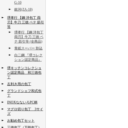
G-10
銀河(ZA-18)
堺孝行 【鋼 洋包丁 両
刃】牛刀 三徳 ペテ 筋引
等
堺孝行 【鋼 洋包丁
両刃】牛刀 三徳 ペ
テ 筋引等 (全商品)
青紙スーパー 割込
白二鋼 『堺コレク
ション認定商品』
堺キッチンコレクショ
ン認定商品 和三徳包
丁
左利き用の包丁
グランドシェフ和式包
丁
INOXなないろPC柄
マグロ切り包丁 3サイ
ズ
お勧め包丁セット
三徳包丁（万能包丁）