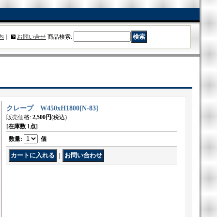
内
｜
お問い合せ
商品検索
:
クレープ W450xH1800
[
N-83
]
販売価格
:
2,500円
(税込)
[在庫数 1点]
数量
:
個
｜