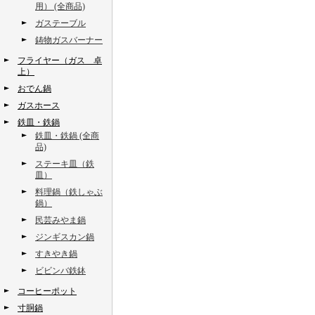
用） (全商品)
ガステーブル
鋳物ガスバーナー
フライヤー（ガス 卓
上）
おでん鍋
ガスホース
鉄皿・鉄鍋
鉄皿・鉄鍋 (全商
品)
ステーキ皿（鉄
皿）
料理鍋（鉄しゃぶ
鍋）
民芸みやま鍋
ジンギスカン鍋
すきやき鍋
ビビンバ鉄鉢
コーヒーポット
寸胴鍋