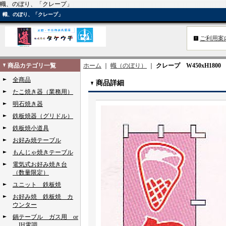
幟、のぼり、「クレープ」
幟、のぼり、「クレープ」
ご利用案
商品カテゴリ一覧
ホーム
｜
幟（のぼり）
｜
クレープ W450xH1800
全商品
商品詳細
たこ焼き器（業務用）
明石焼き器
鉄板焼器（グリドル）
鉄板焼小道具
お好み焼テーブル
もんじゃ焼きテーブル
電気式お好み焼き台
（数量限定）
ユニット 鉄板焼
お好み焼 鉄板焼 カ
ウンター
鍋テーブル ガス用 or
IH電調