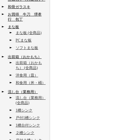
和骨ガラスキ
お買得 牛刀 堺孝
行 包丁
まな板
まな板 (全商品)
PCまな板
ソフトまな板
出前箱（おかもち）
出前箱（おかも
ち） (全商品)
洋食用（皿）
和食用（丼・桶）
流し台（業務用）
流し台（業務用）
(全商品)
1槽シンク
戸付1槽シンク
1槽台付シンク
２槽シンク