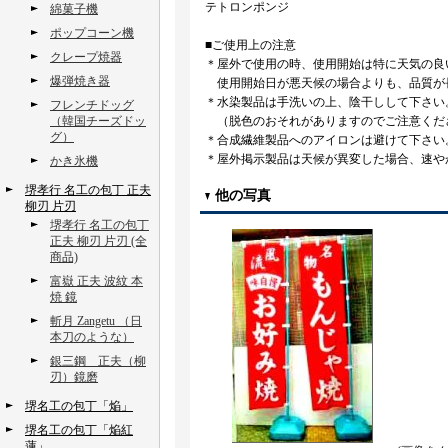
テトロンポンジ
綿菓子機
ポップコーン機
■ご使用上の注意
クレープ焼器
＊屋外で使用の時、使用開始は特に天気の良
爆弾焼き器
使用開始日が悪天候の場合よりも、品質が
＊水染製品は手洗いの上、陰干しして下さい
フレンチドッグ
（韓国チーズドッ
（脱色のおそれがありますのでご注意くだ
グ）
＊合成繊維製品へのアイロンは避けて下さい
＊屋外掲示製品は天候が異変した場合、速や
かき氷機
堺孝行 名工の包丁 正夫
他の写真
柳刃 片刃
堺孝行 名工の包丁
正夫 柳刃 片刃 (全
商品)
富嶽 正夫 波紋 本
焼 鏡
斬月 Zangetu （日
本刀のような）
銀三鋼 正夫（柳
刃）鏡磨
堺名工の包丁「焔」
堺名工の包丁「焔紅
蓮」