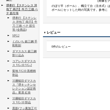
(画像を
堺孝行 【ステンレス 洋
のぼり竿（ポール）、幟立て台（注水式）
包丁 両刃】牛刀 三徳 ペ
ポールにセットした時の写真です。参考に
テ 筋引等
堺孝行 【ステンレ
ス 洋包丁 両刃】牛
刀 三徳 ペテ 筋引
等 (全商品)
レビュー
SPG2
くのいち 銀三鋼 手
彫彫刻
0
件のレビュー
ダマスカス 銀三鋼
割り込み
コアレスダマスカ
ス VG-10 VG-2
梨地 VG10 黒檀柄
割込
33層槌目ダマスカ
ス『堺キッチンセ
レクション認定商
品』黄凛 紅奈
33層槌目ダマスカ
ス VG-10 割込
黒影(フッ素加工)V