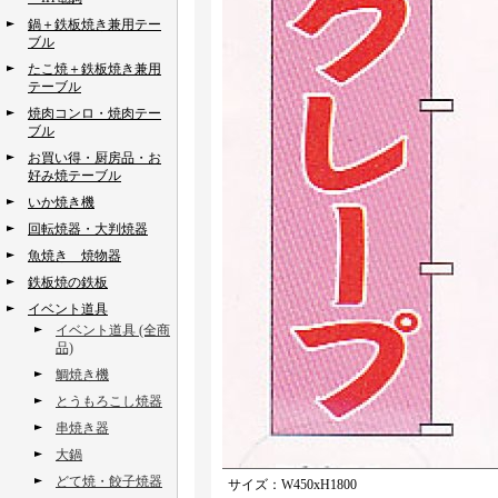
鍋＋鉄板焼き兼用テー
ブル
たこ焼＋鉄板焼き兼用
テーブル
焼肉コンロ・焼肉テー
ブル
お買い得・厨房品・お
好み焼テーブル
いか焼き機
回転焼器・大判焼器
魚焼き 焼物器
鉄板焼の鉄板
イベント道具
イベント道具 (全商
品)
鯛焼き機
とうもろこし焼器
串焼き器
大鍋
どて焼・餃子焼器
サイズ：W450xH1800