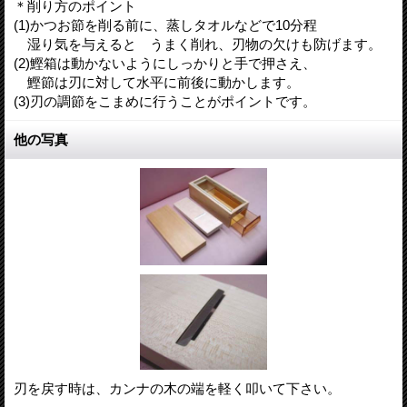
＊削り方のポイント
(1)かつお節を削る前に、蒸しタオルなどで10分程
湿り気を与えると うまく削れ、刃物の欠けも防げます。
(2)鰹箱は動かないようにしっかりと手で押さえ、
鰹節は刃に対して水平に前後に動かします。
(3)刃の調節をこまめに行うことがポイントです。
他の写真
刃を戻す時は、カンナの木の端を軽く叩いて下さい。