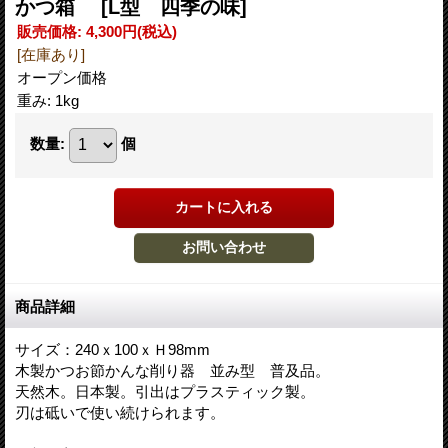
かつ箱
[L型 四季の味]
販売価格
:
4,300円
(税込)
[在庫あり]
オープン価格
重み
:
1kg
数量
:
個
商品詳細
サイズ：240ｘ100ｘＨ98mm
木製かつお節かんな削り器 並み型 普及品。
天然木。日本製。引出はプラスティック製。
刃は砥いで使い続けられます。