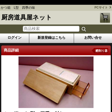
かつ箱 L型 四季の味
かつ箱 L型 四季の味
PCサイト
厨房道具屋ネット
ログイン
新規登録はこちら
お問い合せ
商品詳細
鰹削り器