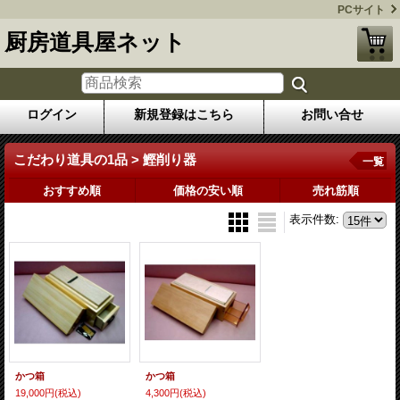
PCサイト
厨房道具屋ネット
ログイン
新規登録はこちら
お問い合せ
こだわり道具の1品 > 鰹削り器
一覧
おすすめ順
価格の安い順
売れ筋順
表示件数
:
かつ箱
かつ箱
19,000円
(税込)
4,300円
(税込)