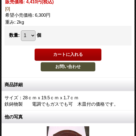
販売価格
:
4,410円
(税込)
[0]
希望小売価格
:
6,300円
重み
:
2kg
数量
:
個
商品詳細
サイズ：28ｃｍｘ19.5ｃｍｘ1.7ｃｍ
鉄鋳物製 電調でもガスでも可 木皿付の価格です。
他の写真