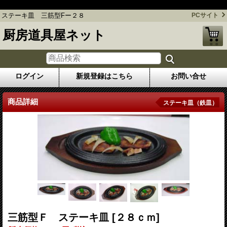
ステーキ皿 三筋型Fー２８
ステーキ皿 三筋型Fー２８
PCサイト
厨房道具屋ネット
ログイン
新規登録はこちら
お問い合せ
商品詳細
ステーキ皿（鉄皿）
三筋型Ｆ ステーキ皿
[２８ｃｍ]