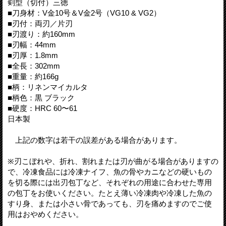
剣型（切付）三徳
■刀身材：V金10号＆V金2号（VG10 & VG2）
■刃付：両刃／片刃
■刃渡り：約160mm
■刃幅：44mm
■刃厚：1.8mm
■全長：302mm
■重量：約166g
■柄：リネンマイカルタ
■柄色：黒 ブラック
■硬度：HRC 60〜61
日本製
上記の数字は若干の誤差がある場合があります。
※刃こぼれや、折れ、割れまたは刃が曲がる場合がありますの
で、冷凍食品には冷凍ナイフ、魚の骨やカニなどの硬いもの
を切る際には出刃包丁など、それぞれの用途に合わせた専用
の包丁をお使いください。たとえ薄い冷凍肉や冷凍した魚の
すり身、または小さい骨であっても、刃を痛めますのでご使
用はおやめください。