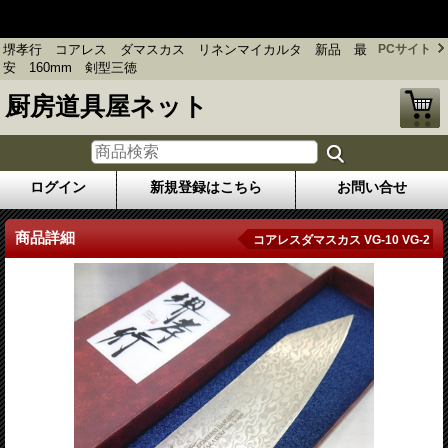
堺孝行 コアレス ダマスカス リネンマイカルタ 新品 最
安 160mm 剣型三徳
堺孝行 コアレス ダマスカス リネンマイカルタ 新品 最
PCサイト
安 160mm 剣型三徳
厨房道具屋ネット
ログイン
新規登録はこちら
お問い合せ
商品詳細
コアレスダマスカス VG-10 VG-2