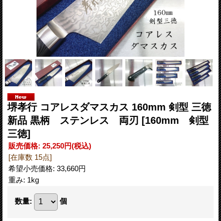
堺孝行 コアレスダマスカス 160mm 剣型 三徳
新品 黒柄 ステンレス 両刃
[160mm 剣型
三徳]
販売価格
:
25,250円
(税込)
[在庫数 15点]
希望小売価格
:
33,660円
重み
:
1kg
数量
:
個