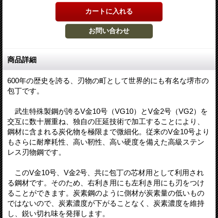
商品詳細
600年の歴史を誇る、刃物の町として世界的にも有名な堺市の
包丁です。
武生特殊製鋼が誇るV金10号（VG10）とV金2号（VG2）を
交互に数十層重ね、独自の圧延技術で加工することにより、
鋼材に含まれる炭化物を極限まで微細化。従来のV金10号より
もさらに耐摩耗性、高い靭性、高い硬度を備えた高級ステン
レス刃物鋼です。
このV金10号、V金2号、共に包丁の芯材用として利用され
る鋼材です。そのため、右利き用にも左利き用にも刃をつけ
ることができます。炭素鋼のように側材が炭素量の低いもの
ではないので、炭素濃度が下がることなく、炭素濃度を維持
し、鋭い切れ味を発揮します。