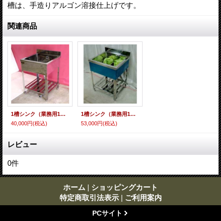
槽は、手造りアルゴン溶接仕上げです。
関連商品
1槽シンク（業務用1槽流し台）
1槽シンク（業務用1槽流し台）
40,000円
(税込)
53,000円
(税込)
レビュー
0
件
ホーム
|
ショッピングカート
特定商取引法表示
|
ご利用案内
PCサイト