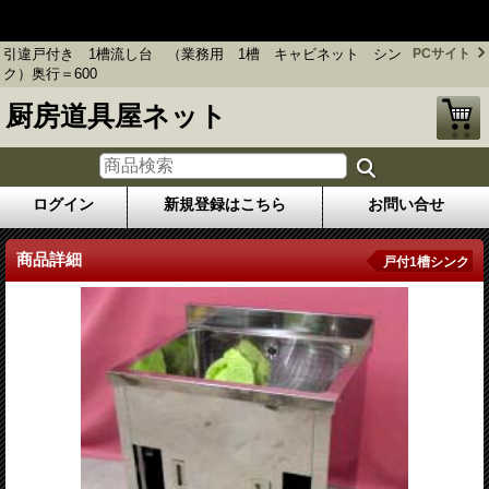
引違戸付き 1槽流し台 （業務用 1槽 キャビネット シン
ク）奥行＝600
引違戸付き 1槽流し台 （業務用 1槽 キャビネット シン
PCサイト
ク）奥行＝600
厨房道具屋ネット
ログイン
新規登録はこちら
お問い合せ
商品詳細
戸付1槽シンク