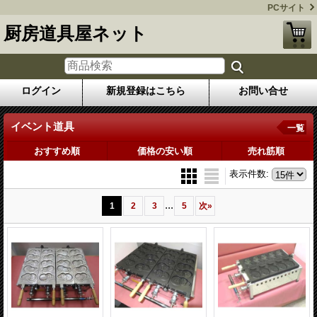
PCサイト
厨房道具屋ネット
ログイン
新規登録はこちら
お問い合せ
イベント道具
一覧
おすすめ順
価格の安い順
売れ筋順
表示件数
:
...
1
2
3
5
次
»